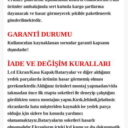
ürünler ambalajında sert kutuda kargo şartlarına
dayanacak ve hasar görmeyecek şekilde paketlenerek
gönderilmektedir.
GARANTİ DURUMU
Kullanıcıdan kaynaklanan sorunlar garanti kapsamı
dışındadır!
İADE VE DEĞİŞİM KURALLARI
Lcd Ekran/Kasa Kapak/Bataryalar ve diğer aldığınız
yedek parçalarda ürünün hasar görmemiş olması
gerekmektedir.Aldığınız ürünleri montaj yapmadan
/
vida
takmadan önce ilk etapta soketleri ile deneyip çalıştığını
gördükten sonra montajını yapın.Kırık,lehimli,jelatinsiz
ekranlarda hata müşteriden kaynaklı ise yedek parça
olduğu için sizlere bu konuda yardımcı
olamamaktayız.Bataryaların soketleri hasarlı
olmamalıdır.Ekranların içteki lcd kısmı ve dış dokunmatik