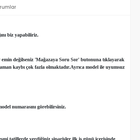
rumlar
nı biz yapabiliriz.
r emin değilseniz 'Mağazaya Soru Sor' butonuna tıklayarak
çen zaman kaybı çok fazla olmaktadır.Ayrıca model ile uyumsuz
model numarasını görebilirsiniz.
 tatillerde verdiğiniz siparişler ilk iş günü içerisinde