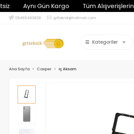
Aynı Gün Kargo
Tüm Alışverişlerinizd
05465463838
grtteknik@hotmail.com
Kategoriler
Ana Sayfa
Casper
iç Aksam