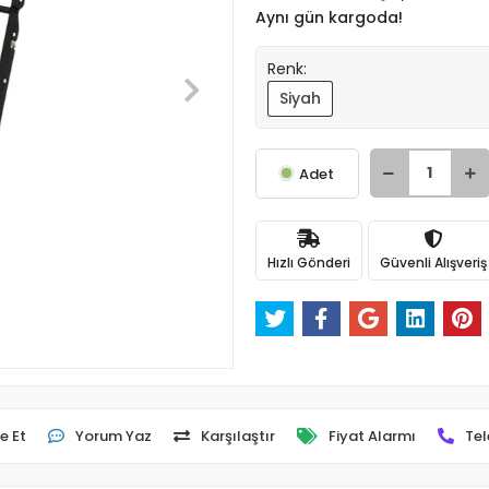
Aynı gün kargoda!
Renk:
Siyah
Adet
Hızlı Gönderi
Güvenli Alışveriş
e Et
Yorum Yaz
Karşılaştır
Fiyat Alarmı
Tel