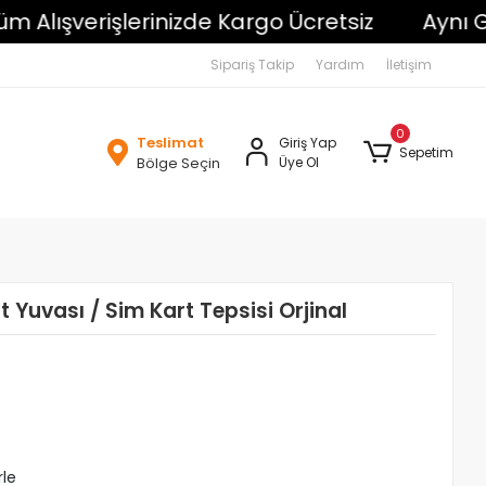
lışverişlerinizde Kargo Ücretsiz
Aynı Gün
Sipariş Takip
Yardım
İletişim
0
Teslimat
Giriş Yap
Sepetim
Bölge Seçin
Üye Ol
 Yuvası / Sim Kart Tepsisi Orjinal
rle