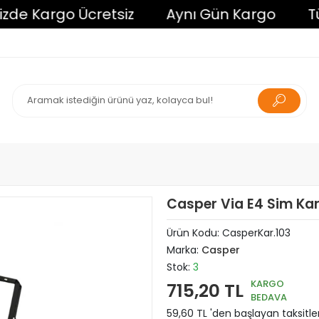
e Kargo Ücretsiz
Aynı Gün Kargo
Tüm A
Casper Via E4 Sim Kart
Ürün Kodu:
CasperKar.103
Marka:
Casper
Stok:
3
KARGO
715,20 TL
BEDAVA
59,60 TL 'den başlayan taksitle