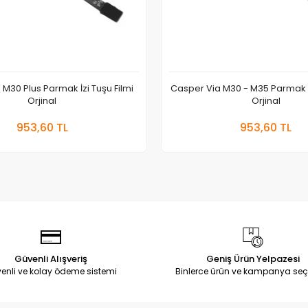
M30 Plus Parmak İzi Tuşu Filmi
Casper Via M30 - M35 Parmak İz
Orjinal
Orjinal
Sepete Ekle
Sepete
953,60 TL
953,60 TL
Adet
Adet
Güvenli Alışveriş
Geniş Ürün Yelpazesi
enli ve kolay ödeme sistemi
Binlerce ürün ve kampanya seç