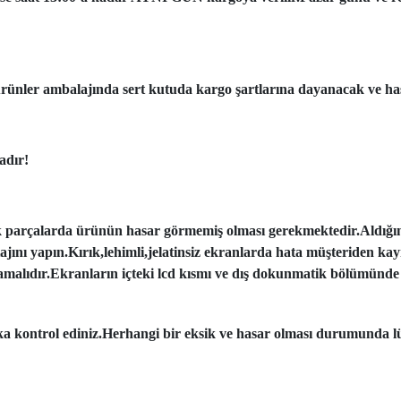
ünler ambalajında sert kutuda kargo şartlarına dayanacak ve has
adır!
k parçalarda ürünün hasar görmemiş olması gerekmektedir.Aldığı
tajını yapın.Kırık,lehimli,jelatinsiz ekranlarda hata müşteriden ka
amalıdır.Ekranların içteki lcd kısmı ve dış dokunmatik bölümünde 
aka kontrol ediniz.Herhangi bir eksik ve hasar olması durumunda lü