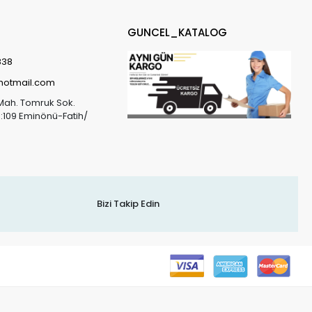
GUNCEL_KATALOG
838
@hotmail.com
Mah. Tomruk Sok.
o:109 Eminönü-Fatih/
Bizi Takip Edin