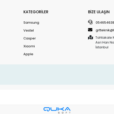
KATEGORİLER
BİZE ULAŞIN
Samsung
05465463
grtteknik
Vestel
Tahtakale 
Casper
Asri Han N
Xiaomi
İstanbul
Apple