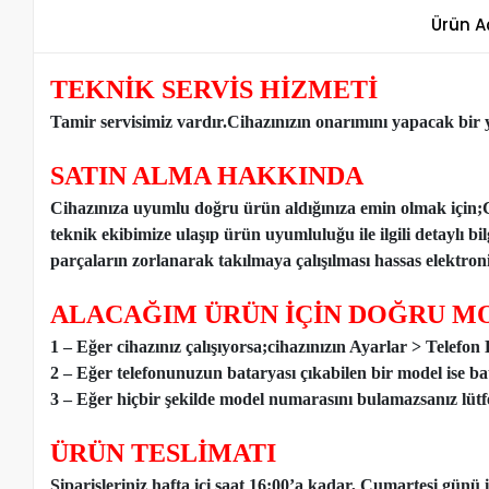
Ürün A
TEKNİK SERVİS HİZMETİ
Tamir servisimiz vardır.Cihazınızın onarımını yapacak bir y
SATIN ALMA HAKKINDA
Cihazınıza uyumlu doğru ürün aldığınıza emin olmak için;
teknik ekibimize ulaşıp ürün uyumluluğu ile ilgili detaylı b
parçaların zorlanarak takılmaya çalışılması hassas elektronik
ALACAĞIM ÜRÜN İÇİN DOĞRU MO
1 – Eğer cihazınız çalışıyorsa;cihazınızın Ayarlar > Telefo
2 – Eğer telefonunuzun bataryası çıkabilen bir model ise ba
3 – Eğer hiçbir şekilde model numarasını bulamazsanız lütfen
ÜRÜN TESLİMATI
Siparişleriniz hafta içi saat 16:00’a kadar, Cumartesi günü 