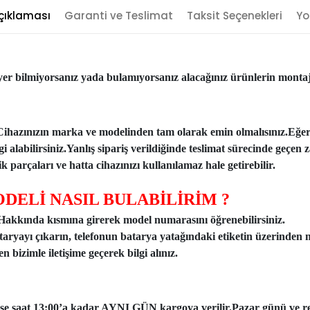
çıklaması
Garanti ve Teslimat
Taksit Seçenekleri
Yo
er bilmiyorsanız yada bulamıyorsanız alacağınız ürünlerin montajı
Cihazınızın marka ve modelinden tam olarak emin olmalısınız.Eğe
ilgi alabilirsiniz.Yanlış sipariş verildiğinde teslimat sürecinde ge
 parçaları ve hatta cihazınızı kullanılamaz hale getirebilir.
DELİ NASIL BULABİLİRİM ?
n Hakkında kısmına girerek model numarasını öğrenebilirsiniz.
taryayı çıkarın, telefonun batarya yatağındaki etiketin üzerinden 
 bizimle iletişime geçerek bilgi alınız.
ise saat 13:00’a kadar AYNI GÜN kargoya verilir.Pazar günü ve resmi