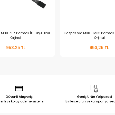
M30 Plus Parmak İzi Tuşu Filmi
Casper Via M30 - M35 Parmak İz
Orjinal
Orjinal
Sepete Ekle
Sepete
953,25 TL
953,25 TL
Adet
Adet
Güvenli Alışveriş
Geniş Ürün Yelpazesi
enli ve kolay ödeme sistemi
Binlerce ürün ve kampanya seç