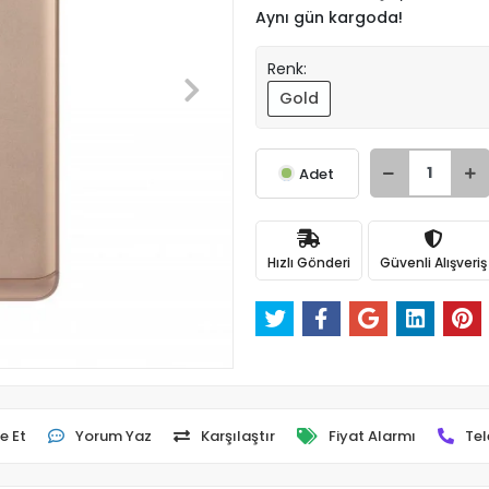
Aynı gün kargoda!
Renk:
Gold
Adet
Hızlı Gönderi
Güvenli Alışveriş
e Et
Yorum Yaz
Karşılaştır
Fiyat Alarmı
Tel