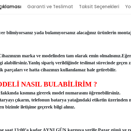
çıklaması
Garanti ve Teslimat
Taksit Seçenekleri
Yo
er bilmiyorsanız yada bulamıyorsanız alacağınız ürünlerin montajı
Cihazınızın marka ve modelinden tam olarak emin olmalısınız.Eğe
ilgi alabilirsiniz.Yanlış sipariş verildiğinde teslimat sürecinde ge
 parçaları ve hatta cihazınızı kullanılamaz hale getirebilir.
DELİ NASIL BULABİLİRİM ?
n Hakkında kısmına girerek model numarasını öğrenebilirsiniz.
taryayı çıkarın, telefonun batarya yatağındaki etiketin üzerinden 
 bizimle iletişime geçerek bilgi alınız.
ise saat 13:00’a kadar AYNI GÜN kargoya verilir.Pazar günü ve resmi