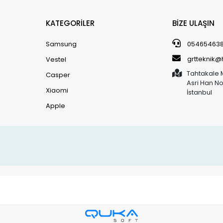
KATEGORİLER
BİZE ULAŞIN
Samsung
05465463
grtteknik
Vestel
Tahtakale 
Casper
Asri Han N
Xiaomi
İstanbul
Apple