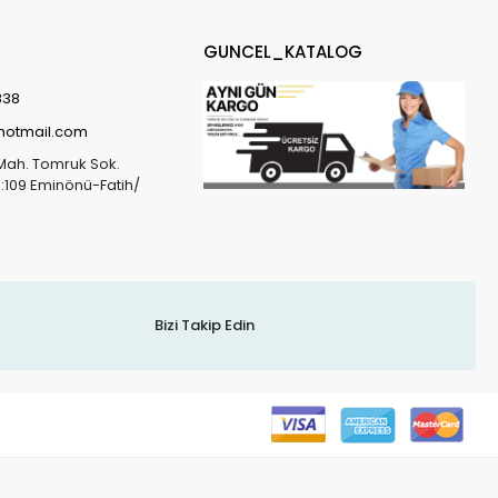
GUNCEL_KATALOG
838
@hotmail.com
Mah. Tomruk Sok.
o:109 Eminönü-Fatih/
Bizi Takip Edin