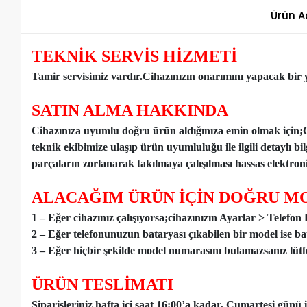
Ürün A
TEKNİK SERVİS HİZMETİ
Tamir servisimiz vardır.Cihazınızın onarımını yapacak bir y
SATIN ALMA HAKKINDA
Cihazınıza uyumlu doğru ürün aldığınıza emin olmak için;
teknik ekibimize ulaşıp ürün uyumluluğu ile ilgili detaylı b
parçaların zorlanarak takılmaya çalışılması hassas elektronik
ALACAĞIM ÜRÜN İÇİN DOĞRU MO
1 – Eğer cihazınız çalışıyorsa;cihazınızın Ayarlar > Telefo
2 – Eğer telefonunuzun bataryası çıkabilen bir model ise ba
3 – Eğer hiçbir şekilde model numarasını bulamazsanız lütfen
ÜRÜN TESLİMATI
Siparişleriniz hafta içi saat 16:00’a kadar, Cumartesi günü 