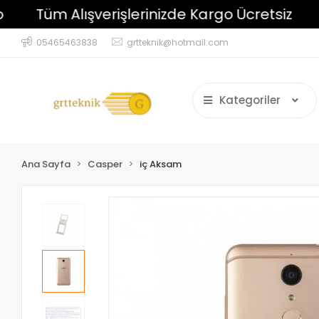
Tüm Alışverişlerinizde Kargo Ücretsiz
Ayn
05465463838
grtteknik@hotmail.com
Kategoriler
Ana Sayfa
Casper
iç Aksam