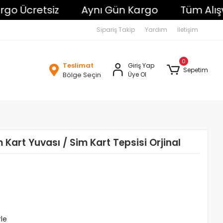
Ücretsiz
Aynı Gün Kargo
Tüm Alışveriş
Sipariş Takip
Yardım
İletişim
0
Teslimat
Giriş Yap
Sepetim
Bölge Seçin
Üye Ol
 Kart Yuvası / Sim Kart Tepsisi Orjinal
rle