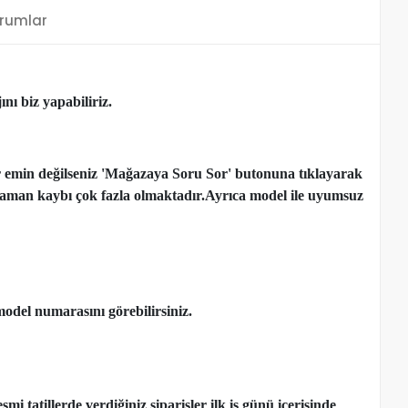
rumlar
nı biz yapabiliriz.
r emin değilseniz 'Mağazaya Soru Sor' butonuna tıklayarak
çen zaman kaybı çok fazla olmaktadır.Ayrıca model ile uyumsuz
model numarasını görebilirsiniz.
 tatillerde verdiğiniz siparişler ilk iş günü içerisinde