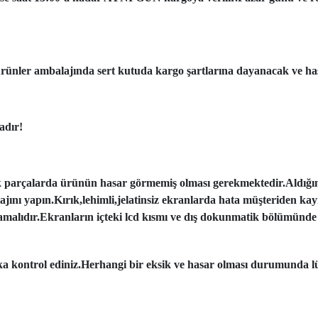
ünler ambalajında sert kutuda kargo şartlarına dayanacak ve has
adır!
k parçalarda ürünün hasar görmemiş olması gerekmektedir.Aldığı
tajını yapın.Kırık,lehimli,jelatinsiz ekranlarda hata müşteriden ka
amalıdır.Ekranların içteki lcd kısmı ve dış dokunmatik bölümünde 
aka kontrol ediniz.Herhangi bir eksik ve hasar olması durumunda lü