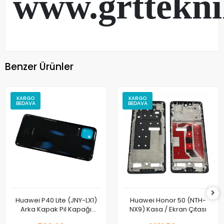
www.grttekn
Benzer Ürünler
KARGO
KARGO
BEDAVA
BEDAVA
Huawei P40 Lite (JNY-LX1)
Huawei Honor 50 (NTH-
Arka Kapak Pil Kapağı
NX9) Kasa / Ekran Çıtası
Orjinal