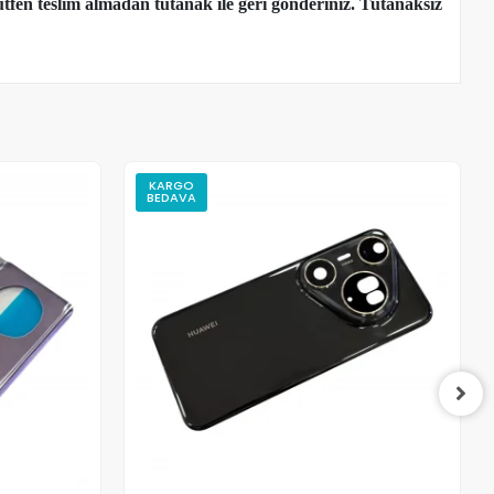
tfen teslim almadan tutanak ile geri gönderiniz. Tutanaksız
KARGO
BEDAVA