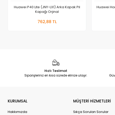
Huawei P40 Lite (JNY-LX1) Arka Kapak Pil
Huawei Hon
Kapağı Orjinal
Sepete Ekle
762,88 TL
Adet
Hızlı Teslimat
Siparişleriniz en kısa sürede elinize ulaşır.
Güv
KURUMSAL
MÜŞTERİ HİZMETLERİ
Hakkımızda
Sıkça Sorulan Sorular