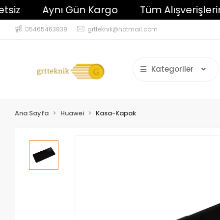
Aynı Gün Kargo
Tüm Alışverişlerinizd
05465463838
grtteknik@hotmail.com
Kategoriler
Ana Sayfa
Huawei
Kasa-Kapak