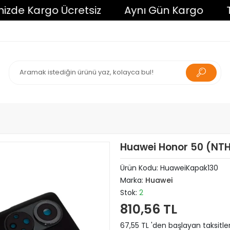
e Kargo Ücretsiz
Aynı Gün Kargo
Tüm A
Huawei Honor 50 (NTH
Ürün Kodu:
HuaweiKapak130
Marka:
Huawei
Stok:
2
810,56 TL
67,55 TL 'den başlayan taksitle