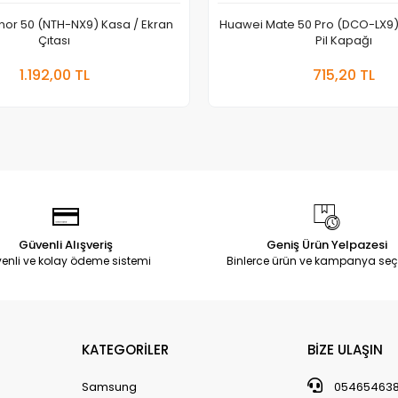
or 50 (NTH-NX9) Kasa / Ekran
Huawei Mate 50 Pro (DCO-LX9)
Çıtası
Pil Kapağı
Sepete Ekle
Sepete
1.192,00 TL
715,20 TL
Adet
Adet
Güvenli Alışveriş
Geniş Ürün Yelpazesi
enli ve kolay ödeme sistemi
Binlerce ürün ve kampanya seç
KATEGORİLER
BİZE ULAŞIN
Samsung
05465463