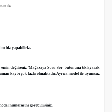
rumlar
nı biz yapabiliriz.
r emin değilseniz 'Mağazaya Soru Sor' butonuna tıklayarak
çen zaman kaybı çok fazla olmaktadır.Ayrıca model ile uyumsuz
model numarasını görebilirsiniz.