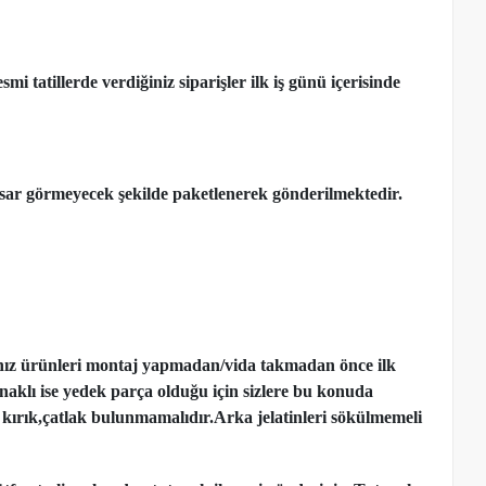
 tatillerde verdiğiniz siparişler ilk iş günü içerisinde
ar görmeyecek şekilde paketlenerek gönderilmektedir.
nız ürünleri montaj yapmadan
/
vida takmadan önce ilk
ynaklı ise yedek parça olduğu için sizlere bu konuda
kırık,çatlak bulunmamalıdır.Arka jelatinleri sökülmemeli