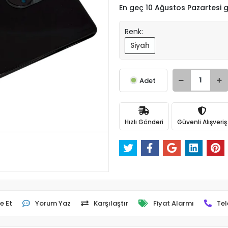
En geç 10 Ağustos Pazartesi
Renk:
Siyah
Adet
Hızlı Gönderi
Güvenli Alışveriş
e Et
Yorum Yaz
Karşılaştır
Fiyat Alarmı
Tel