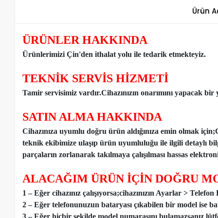
Ürün A
ÜRÜNLER HAKKINDA
Ürünlerimizi Çin'den ithalat yolu ile tedarik etmekteyiz
.
TEKNİK SERVİS HİZMETİ
Tamir servisimiz vardır.Cihazınızın onarımını yapacak bir y
SATIN ALMA HAKKINDA
Cihazınıza uyumlu doğru ürün aldığınıza emin olmak için;
teknik ekibimize ulaşıp ürün uyumluluğu ile ilgili detaylı b
parçaların zorlanarak takılmaya çalışılması hassas elektronik
ALACAĞIM ÜRÜN İÇİN DOĞRU MO
1 – Eğer cihazınız çalışıyorsa;cihazınızın Ayarlar > Telefo
2 – Eğer telefonunuzun bataryası çıkabilen bir model ise ba
3 – Eğer hiçbir şekilde model numarasını bulamazsanız lütfen