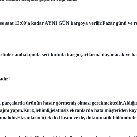
ise saat 13:00’a kadar AYNI GÜN kargoya verilir.Pazar günü ve resmi
ünler ambalajında sert kutuda kargo şartlarına dayanacak ve has
adır!
k parçalarda ürünün hasar görmemiş olması gerekmektedir.Aldığı
tajını yapın.Kırık,lehimli,jelatinsiz ekranlarda hata müşteriden ka
amalıdır.Ekranların içteki lcd kısmı ve dış dokunmatik bölümünde 