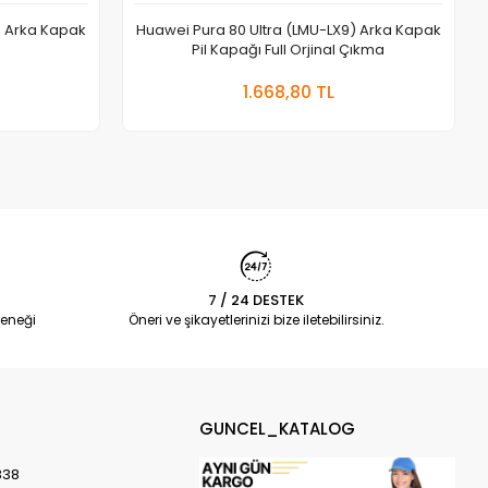
 Arka Kapak
Huawei Pura 80 Ultra (LMU-LX9) Arka Kapak
Pil Kapağı Full Orjinal Çıkma
 Ekle
Sepete Ekle
1.668,80 TL
Adet
7 / 24 DESTEK
eneği
Öneri ve şikayetlerinizi bize iletebilirsiniz.
GUNCEL_KATALOG
838