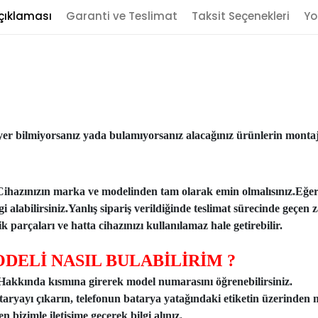
çıklaması
Garanti ve Teslimat
Taksit Seçenekleri
Yo
er bilmiyorsanız yada bulamıyorsanız alacağınız ürünlerin montajı
Cihazınızın marka ve modelinden tam olarak emin olmalısınız.Eğe
ilgi alabilirsiniz.Yanlış sipariş verildiğinde teslimat sürecinde ge
 parçaları ve hatta cihazınızı kullanılamaz hale getirebilir.
DELİ NASIL BULABİLİRİM ?
n Hakkında kısmına girerek model numarasını öğrenebilirsiniz.
taryayı çıkarın, telefonun batarya yatağındaki etiketin üzerinden 
 bizimle iletişime geçerek bilgi alınız.