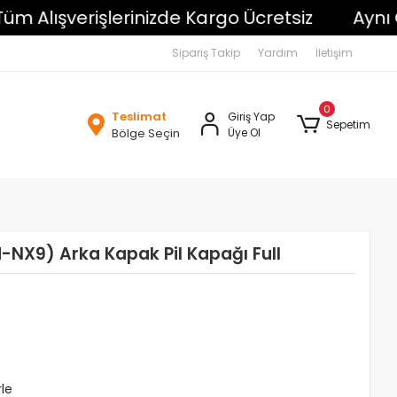
lışverişlerinizde Kargo Ücretsiz
Aynı Gün
Sipariş Takip
Yardım
İletişim
0
Teslimat
Giriş Yap
Sepetim
Bölge Seçin
Üye Ol
-NX9) Arka Kapak Pil Kapağı Full
rle