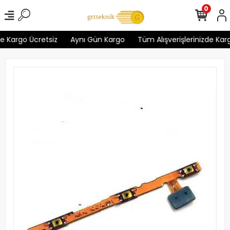
0
e Kargo Ücretsiz
Aynı Gün Kargo
Tüm Alışverişlerinizde Karg