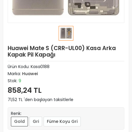
Huawei Mate S (CRR-UL00) Kasa Arka
Kapak Pil Kapağı
Ürün Kodu:
Kasa0188
Marka:
Huawei
Stok:
9
858,24 TL
71,52 TL 'den başlayan taksitlerle
Renk:
Gold
Gri
Füme Koyu Gri