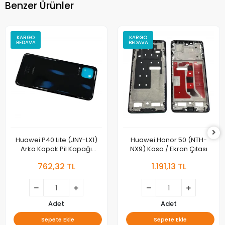
Benzer Ürünler
KARGO
KARGO
BEDAVA
BEDAVA
Huawei P40 Lite (JNY-LX1)
Huawei Honor 50 (NTH-
Arka Kapak Pil Kapağı
NX9) Kasa / Ekran Çıtası
Orjinal
762,32 TL
1.191,13 TL
Adet
Adet
Sepete Ekle
Sepete Ekle