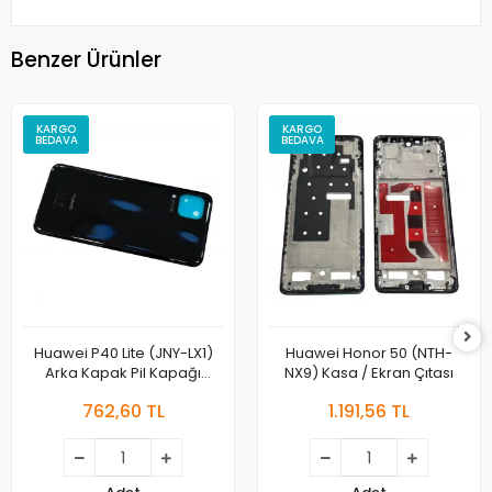
Benzer Ürünler
KARGO
KARGO
BEDAVA
BEDAVA
Huawei P40 Lite (JNY-LX1)
Huawei Honor 50 (NTH-
Arka Kapak Pil Kapağı
NX9) Kasa / Ekran Çıtası
Orjinal
762,60 TL
1.191,56 TL