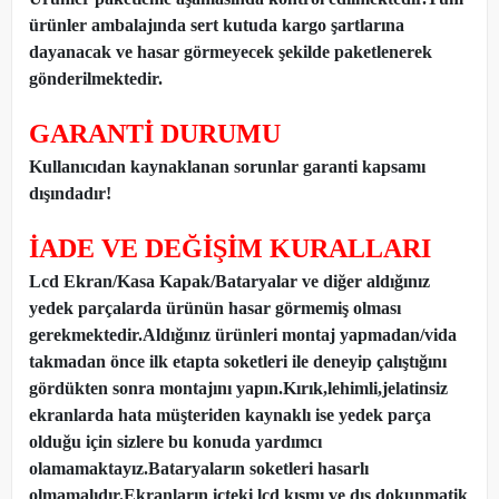
ürünler ambalajında sert kutuda kargo şartlarına
dayanacak ve hasar görmeyecek şekilde paketlenerek
gönderilmektedir.
GARANTİ DURUMU
Kullanıcıdan kaynaklanan sorunlar garanti kapsamı
dışındadır!
İADE VE DEĞİŞİM KURALLARI
Lcd Ekran/Kasa Kapak/Bataryalar ve diğer aldığınız
yedek parçalarda ürünün hasar görmemiş olması
gerekmektedir.Aldığınız ürünleri montaj yapmadan
/
vida
takmadan önce ilk etapta soketleri ile deneyip çalıştığını
gördükten sonra montajını yapın.Kırık,lehimli,jelatinsiz
ekranlarda hata müşteriden kaynaklı ise yedek parça
olduğu için sizlere bu konuda yardımcı
olamamaktayız.Bataryaların soketleri hasarlı
olmamalıdır.Ekranların içteki lcd kısmı ve dış dokunmatik