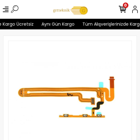
0
 Kargo Ücretsiz
Aynı Gün Kargo
Tüm Alışverişlerinizde Kargo