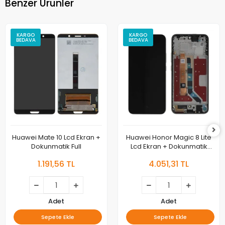
Benzer Ürünler
KARGO
KARGO
BEDAVA
BEDAVA
Huawei Mate 10 Lcd Ekran +
Huawei Honor Magic 8 Lite
Dokunmatik Full
Lcd Ekran + Dokunmatik
Çıtalı Orjinal
1.191,56 TL
4.051,31 TL
Adet
Adet
Sepete Ekle
Sepete Ekle