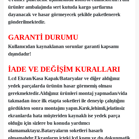
ürünler ambalajında sert kutuda kargo şartlarına
dayanacak ve hasar görmeyecek şekilde paketlenerek
gönderilmektedir.
GARANTİ DURUMU
Kullanıcıdan kaynaklanan sorunlar garanti kapsamı
dışındadır!
İADE VE DEĞİŞİM KURALLARI
Lcd Ekran/Kasa Kapak/Bataryalar ve diğer aldığınız
yedek parçalarda ürünün hasar görmemiş olması
gerekmektedir.Aldığınız ürünleri montaj yapmadan
/
vida
takmadan önce ilk etapta soketleri ile deneyip çalıştığını
gördükten sonra montajını yapın.Kırık,lehimli,jelatinsiz
ekranlarda hata müşteriden kaynaklı ise yedek parça
olduğu için sizlere bu konuda yardımcı
olamamaktayız.Bataryaların soketleri hasarlı
olmamalıdır.Ekranların içteki lcd kısmı ve dış dokunmatik