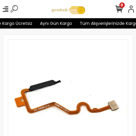
0
 Kargo Ücretsiz
Aynı Gün Kargo
Tüm Alışverişlerinizde Kargo