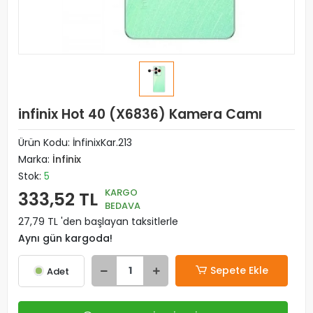
infinix Hot 40 (X6836) Kamera Camı
Ürün Kodu:
İnfinixKar.213
Marka:
İnfinix
Stok:
5
KARGO
333,52 TL
BEDAVA
27,79 TL 'den başlayan taksitlerle
Aynı gün kargoda!
Sepete Ekle
Adet