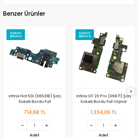
Benzer Ürünler
KARGO
KARGO
BEDAVA
BEDAVA
infinix Hot 50i (X6531B) Şarj
infinix GT 20 Pro (X6871) Şarj
Soketi Bordu Full
Soketi Bordu Full Orjinal
714,68 TL
1.334,06 TL
Adet
Adet