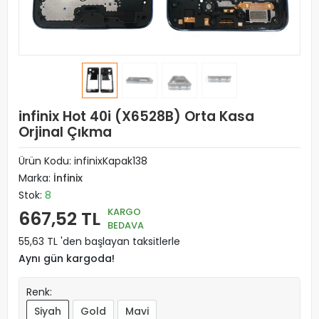
infinix Hot 40i (X6528B) Orta Kasa
Orjinal Çıkma
Ürün Kodu:
infinixKapak138
Marka:
İnfinix
Stok:
8
KARGO
667,52 TL
BEDAVA
55,63 TL 'den başlayan taksitlerle
Aynı gün kargoda!
Renk:
Siyah
Gold
Mavi