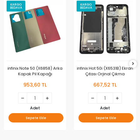
KARGO
KARGO
BEDAVA
BEDAVA
infinix Note 50 (X6858) Arka
infinix Hot 50i (X6531B) Ekran
Kapak Pil Kapağı
Çıtası Orjinal Çıkma
953,60 TL
667,52 TL
Adet
Adet
Sepete Ekle
Sepete Ekle