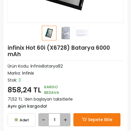
infinix Hot 60i (X6728) Batarya 6000
mAh
Ürün Kodu:
İnfinixBatarya82
Marka:
İnfinix
Stok:
3
KARGO
858,24 TL
BEDAVA
71,52 TL 'den başlayan taksitlerle
Aynı gün kargoda!
Sepete Ekle
Adet