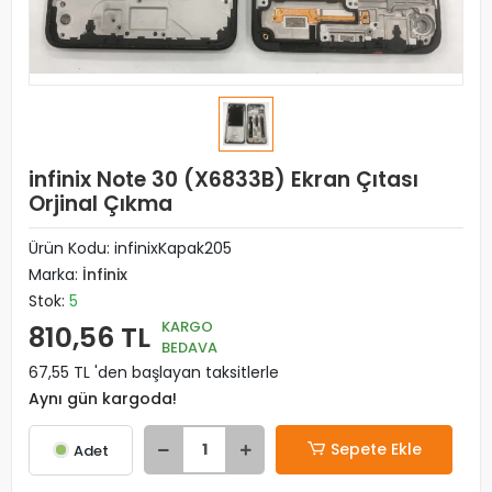
infinix Note 30 (X6833B) Ekran Çıtası
Orjinal Çıkma
Ürün Kodu:
infinixKapak205
Marka:
İnfinix
Stok:
5
KARGO
810,56 TL
BEDAVA
67,55 TL 'den başlayan taksitlerle
Aynı gün kargoda!
Sepete Ekle
Adet