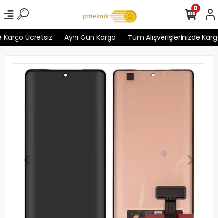
0
 Kargo Ücretsiz
Aynı Gün Kargo
Tüm Alışverişlerinizde Kargo