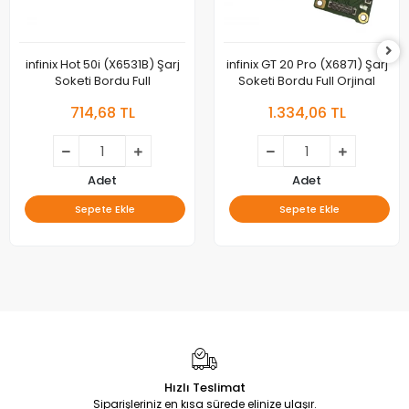
infinix Hot 50i (X6531B) Şarj
infinix GT 20 Pro (X6871) Şarj
Soketi Bordu Full
Soketi Bordu Full Orjinal
714,68 TL
1.334,06 TL
Adet
Adet
Sepete Ekle
Sepete Ekle
Hızlı Teslimat
Siparişleriniz en kısa sürede elinize ulaşır.