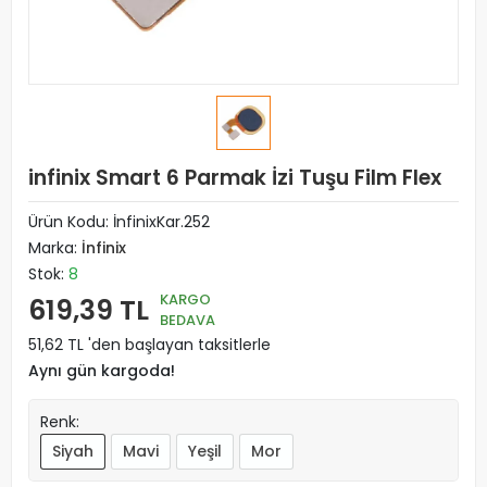
infinix Smart 6 Parmak İzi Tuşu Film Flex
Ürün Kodu:
İnfinixKar.252
Marka:
İnfinix
Stok:
8
KARGO
619,39 TL
BEDAVA
51,62 TL 'den başlayan taksitlerle
Aynı gün kargoda!
Renk:
Siyah
Mavi
Yeşil
Mor