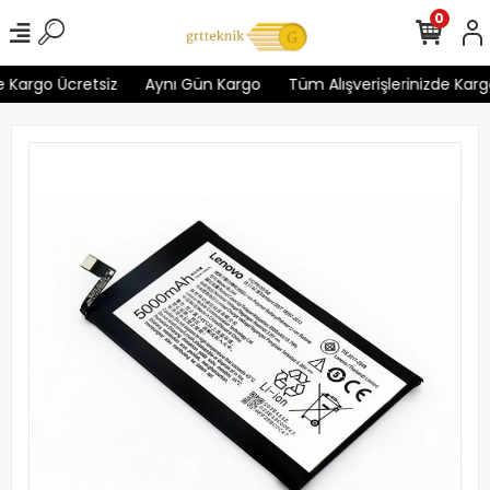
0
 Kargo Ücretsiz
Aynı Gün Kargo
Tüm Alışverişlerinizde Kargo