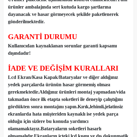
ürünler ambalajında sert kutuda kargo şartlarına
dayanacak ve hasar görmeyecek şekilde paketlenerek
gönderilmektedir.
GARANTİ DURUMU
Kullanıcıdan kaynaklanan sorunlar garanti kapsamı
dışındadır!
İADE VE DEĞİŞİM KURALLARI
Lcd Ekran/Kasa Kapak/Bataryalar ve diğer aldığınız
yedek parçalarda ürünün hasar görmemiş olması
gerekmektedir.Aldığınız ürünleri montaj yapmadan
/
vida
takmadan önce ilk etapta soketleri ile deneyip çalıştığını
gördükten sonra montajını yapın.Kırık,lehimli,jelatinsiz
ekranlarda hata müşteriden kaynaklı ise yedek parça
olduğu için sizlere bu konuda yardımcı
olamamaktayız.Bataryaların soketleri hasarlı
olmamalıdır.Ekranların içteki lcd kısmı ve dış dokunmatik