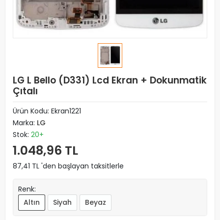
LG L Bello (D331) Lcd Ekran + Dokunmatik
Çıtalı
Ürün Kodu:
Ekran1221
Marka:
LG
Stok:
20+
1.048,96 TL
87,41 TL 'den başlayan taksitlerle
Renk:
Altın
Siyah
Beyaz