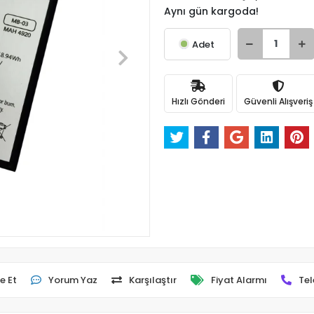
Aynı gün kargoda!
Adet
Hızlı Gönderi
Güvenli Alışveriş
e Et
Yorum Yaz
Karşılaştır
Fiyat Alarmı
Tel