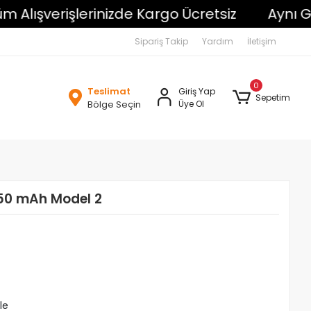
şverişlerinizde Kargo Ücretsiz
Aynı Gün K
Sipariş Takip
Yardım
İletişim
0
Teslimat
Giriş Yap
Sepetim
Bölge Seçin
Üye Ol
50 mAh Model 2
le