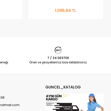
 Ekle
Sepete Ekle
1.095,84 TL
Adet
7 / 24 DESTEK
eneği
Öneri ve şikayetlerinizi bize iletebilirsiniz.
GUNCEL_KATALOG
838
@hotmail.com