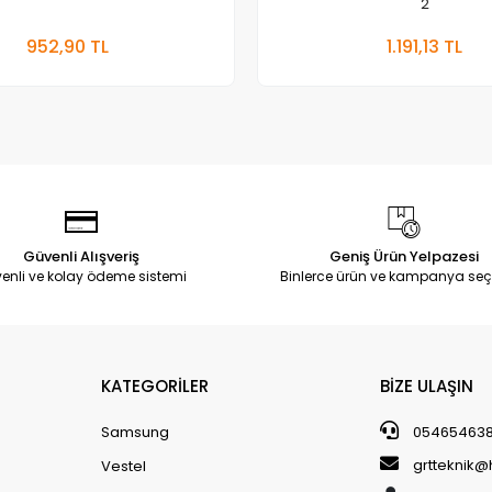
2
Sepete Ekle
Sepete
952,90 TL
1.191,13 TL
Adet
Adet
Güvenli Alışveriş
Geniş Ürün Yelpazesi
enli ve kolay ödeme sistemi
Binlerce ürün ve kampanya seç
KATEGORİLER
BİZE ULAŞIN
Samsung
05465463
grtteknik
Vestel