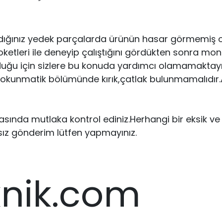
dığınız yedek parçalarda ürünün hasar görmemiş ol
eri ile deneyip çalıştığını gördükten sonra montajın
uğu için sizlere bu konuda yardımcı olamamaktayız.
 dokunmatik bölümünde kırık,çatlak bulunmamalıdır.Ar
ırasında mutlaka kontrol ediniz.Herhangi bir eksik 
sız gönderim lütfen yapmayınız.
knik.com