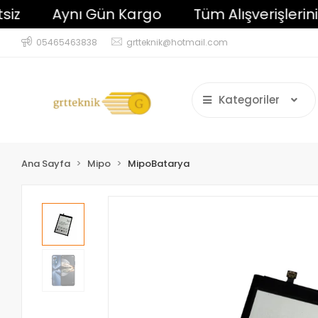
Aynı Gün Kargo
Tüm Alışverişlerinizde 
05465463838
grtteknik@hotmail.com
Kategoriler
Ana Sayfa
Mipo
MipoBatarya