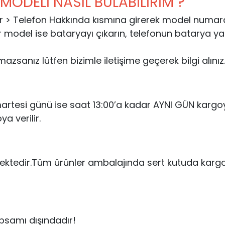
ODELİ NASIL BULABİLİRİM ?
rlar > Telefon Hakkında kısmına girerek model numaras
r model ise bataryayı çıkarın, telefonun batarya y
zsanız lütfen bizimle iletişime geçerek bilgi alınız
umartesi günü ise saat 13:00’a kadar AYNI GÜN kargoy
ya verilir.
ektedir.Tüm ürünler ambalajında sert kutuda kar
psamı dışındadır!