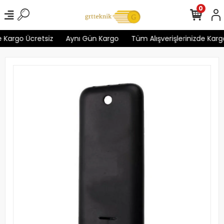
0
 Kargo Ücretsiz
Aynı Gün Kargo
Tüm Alışverişlerinizde Kargo