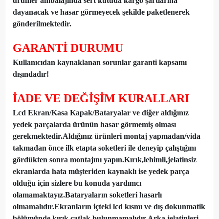
ürünler ambalajında sert kutuda kargo şartlarına
dayanacak ve hasar görmeyecek şekilde paketlenerek
gönderilmektedir.
GARANTİ DURUMU
Kullanıcıdan kaynaklanan sorunlar garanti kapsamı
dışındadır!
İADE VE DEĞİŞİM KURALLARI
Lcd Ekran/Kasa Kapak/Bataryalar ve diğer aldığınız
yedek parçalarda ürünün hasar görmemiş olması
gerekmektedir.Aldığınız ürünleri montaj yapmadan
/
vida
takmadan önce ilk etapta soketleri ile deneyip çalıştığını
gördükten sonra montajını yapın.Kırık,lehimli,jelatinsiz
ekranlarda hata müşteriden kaynaklı ise yedek parça
olduğu için sizlere bu konuda yardımcı
olamamaktayız.Bataryaların soketleri hasarlı
olmamalıdır.Ekranların içteki lcd kısmı ve dış dokunmatik
bölümünde kırık,çatlak bulunmamalıdır.Arka jelatinleri