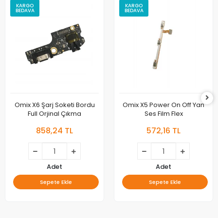
KARGO
KARGO
BEDAVA
BEDAVA
Omix X6 Şarj Soketi Bordu
Omix X5 Power On Off Yan
Full Orjinal Çıkma
Ses Film Flex
858,24 TL
572,16 TL
Adet
Adet
Sepete Ekle
Sepete Ekle