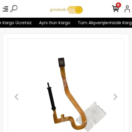
0
 Kargo Ücretsiz
Aynı Gün Kargo
Tüm Alışverişlerinizde Kargo