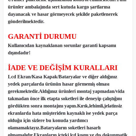
ürünler ambalajında sert kutuda kargo şartlarına
dayanacak ve hasar görmeyecek şekilde paketlenerek
gönderilmektedir.
GARANTİ DURUMU
Kullanıcıdan kaynaklanan sorunlar garanti kapsamı
dışındadır!
İADE VE DEĞİŞİM KURALLARI
Lcd Ekran/Kasa Kapak/Bataryalar ve diğer aldığınız
yedek parçalarda ürünün hasar görmemiş olması
gerekmektedir.Aldığınız ürünleri montaj yapmadan
/
vida
takmadan önce ilk etapta soketleri ile deneyip çalıştığını
gördükten sonra montajını yapın.Kırık,lehimli,jelatinsiz
ekranlarda hata müşteriden kaynaklı ise yedek parça
olduğu için sizlere bu konuda yardımcı
olamamaktayız.Bataryaların soketleri hasarlı
olmamalıdır.Ekranların içteki lcd kısmı ve dış dokunmatik