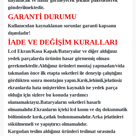
dayanacak ve hasar görmeyecek şekilde paketlenerek
gönderilmektedir.
GARANTİ DURUMU
Kullanıcıdan kaynaklanan sorunlar garanti kapsamı
dışındadır!
İADE VE DEĞİŞİM KURALLARI
Lcd Ekran/Kasa Kapak/Bataryalar ve diğer aldığınız
yedek parçalarda ürünün hasar görmemiş olması
gerekmektedir.Aldığınız ürünleri montaj yapmadan
/
vida
takmadan önce ilk etapta soketleri ile deneyip çalıştığını
gördükten sonra montajını yapın.Kırık,lehimli,jelatinsiz
ekranlarda hata müşteriden kaynaklı ise yedek parça
olduğu için sizlere bu konuda yardımcı
olamamaktayız.Bataryaların soketleri hasarlı
olmamalıdır.Ekranların içteki lcd kısmı ve dış dokunmatik
bölümünde kırık,çatlak bulunmamalıdır.Arka jelatinleri
sökülmemeli ve yapıştırıcı olmamalıdır.
Kargodan teslim aldığınız ürünleri teslimat sırasında