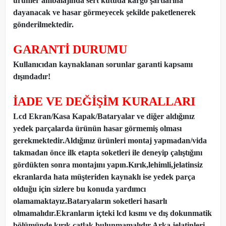
ürünler ambalajında sert kutuda kargo şartlarına
dayanacak ve hasar görmeyecek şekilde paketlenerek
gönderilmektedir.
GARANTİ DURUMU
Kullanıcıdan kaynaklanan sorunlar garanti kapsamı
dışındadır!
İADE VE DEĞİŞİM KURALLARI
Lcd Ekran/Kasa Kapak/Bataryalar ve diğer aldığınız
yedek parçalarda ürünün hasar görmemiş olması
gerekmektedir.Aldığınız ürünleri montaj yapmadan
/
vida
takmadan önce ilk etapta soketleri ile deneyip çalıştığını
gördükten sonra montajını yapın.Kırık,lehimli,jelatinsiz
ekranlarda hata müşteriden kaynaklı ise yedek parça
olduğu için sizlere bu konuda yardımcı
olamamaktayız.Bataryaların soketleri hasarlı
olmamalıdır.Ekranların içteki lcd kısmı ve dış dokunmatik
bölümünde kırık,çatlak bulunmamalıdır.Arka jelatinleri