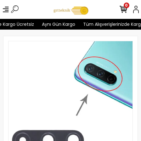
0
 Kargo Ücretsiz
Aynı Gün Kargo
Tüm Alışverişlerinizde Kargo