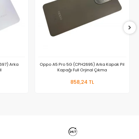
697) Arka
Oppo A5 Pro 5G (CPH2695) Arka Kapak Pil
l
Kapağı Full Orjinal Çıkma
 Ekle
Sepete Ekle
858,24 TL
Adet