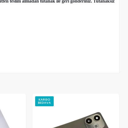
tfen teslim almadan tutanak ile geri gönderiniz. Tutanaksız
KARGO
BEDAVA