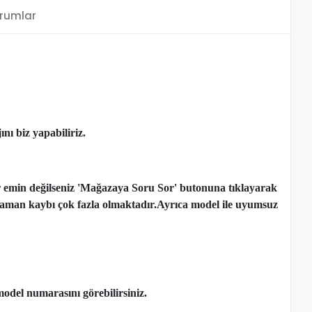
rumlar
nı biz yapabiliriz.
r emin değilseniz 'Mağazaya Soru Sor' butonuna tıklayarak
çen zaman kaybı çok fazla olmaktadır.Ayrıca model ile uyumsuz
model numarasını görebilirsiniz.