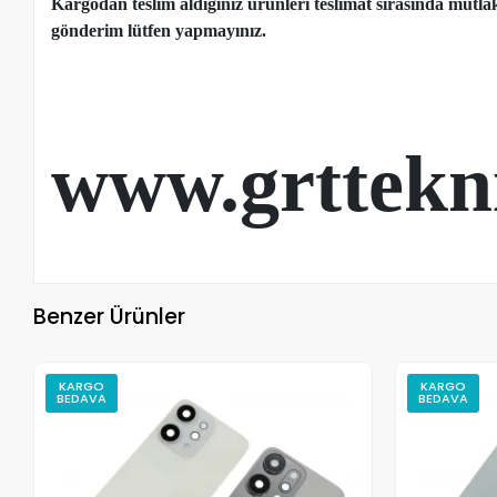
Kargodan teslim aldığınız ürünleri teslimat sırasında mutl
gönderim lütfen yapmayınız.
www.grttekn
Benzer Ürünler
KARGO
KARGO
BEDAVA
BEDAVA