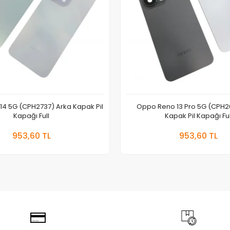
4 5G (CPH2737) Arka Kapak Pil
Oppo Reno 13 Pro 5G (CPH2
Kapağı Full
Kapak Pil Kapağı Ful
Sepete Ekle
Sepete
953,60 TL
953,60 TL
Adet
Adet