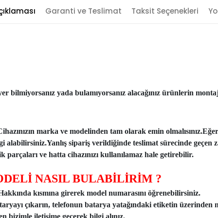
çıklaması
Garanti ve Teslimat
Taksit Seçenekleri
Yo
er bilmiyorsanız yada bulamıyorsanız alacağınız ürünlerin montajı
Cihazınızın marka ve modelinden tam olarak emin olmalısınız.Eğe
ilgi alabilirsiniz.Yanlış sipariş verildiğinde teslimat sürecinde ge
 parçaları ve hatta cihazınızı kullanılamaz hale getirebilir.
DELİ NASIL BULABİLİRİM ?
n Hakkında kısmına girerek model numarasını öğrenebilirsiniz.
taryayı çıkarın, telefonun batarya yatağındaki etiketin üzerinden 
 bizimle iletişime geçerek bilgi alınız.