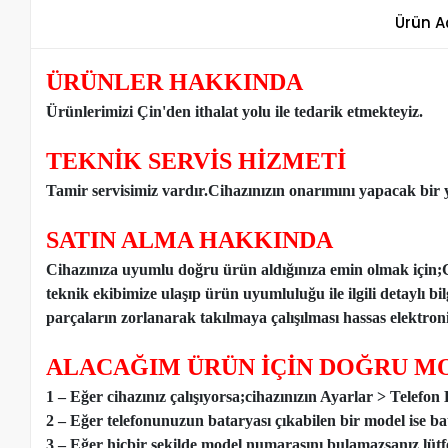
Ürün A
ÜRÜNLER HAKKINDA
Ürünlerimizi Çin'den ithalat yolu ile tedarik etmekteyiz
.
TEKNİK SERVİS HİZMETİ
Tamir servisimiz vardır.Cihazınızın onarımını yapacak bir y
SATIN ALMA HAKKINDA
Cihazınıza uyumlu doğru ürün aldığınıza emin olmak için;
teknik ekibimize ulaşıp ürün uyumluluğu ile ilgili detaylı b
parçaların zorlanarak takılmaya çalışılması hassas elektronik
ALACAĞIM ÜRÜN İÇİN DOĞRU MO
1 – Eğer cihazınız çalışıyorsa;cihazınızın Ayarlar > Telefo
2 – Eğer telefonunuzun bataryası çıkabilen bir model ise ba
3 – Eğer hiçbir şekilde model numarasını bulamazsanız lütfen