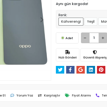
Aynı gün kargoda!
Renk:
Kahverengi
Yeşil
Mav
Adet
Hızlı Gönderi
Güvenli Alışveriş
e Et
Yorum Yaz
Karşılaştır
Fiyat Alarmı
Tel