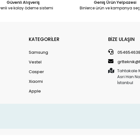
Güvenli Alışveriş
Geniş Ürün Yelpazesi
enli ve kolay ödeme sistemi
Binlerce ürün ve kampanya seç
KATEGORİLER
BİZE ULAŞIN
Samsung
05465463
grtteknik
Vestel
Tahtakale 
Casper
Asri Han N
Xiaomi
İstanbul
Apple