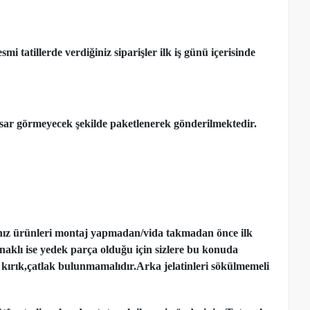
 tatillerde verdiğiniz siparişler ilk iş günü içerisinde
ar görmeyecek şekilde paketlenerek gönderilmektedir.
nız ürünleri montaj yapmadan
/
vida takmadan önce ilk
ynaklı ise yedek parça olduğu için sizlere bu konuda
kırık,çatlak bulunmamalıdır.Arka jelatinleri sökülmemeli