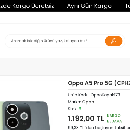
Kargo Ücretsiz
Aynı Gün Kargo
Tüm Alı
Oppo A5 Pro 5G (CPH2
Ürün Kodu:
OppoKapak173
Marka:
Oppo
Stok:
6
KARGO
1.192,00 TL
BEDAVA
99,33 TL 'den başlayan taksitle