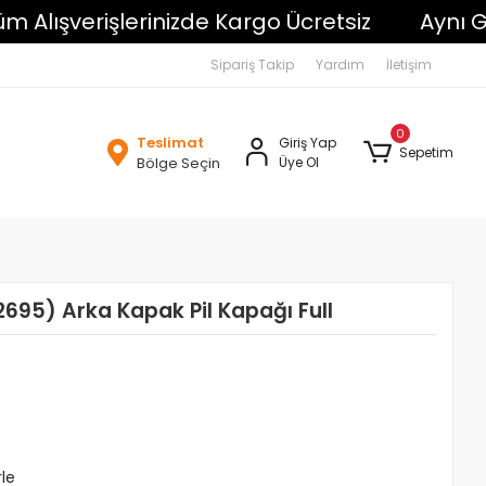
şverişlerinizde Kargo Ücretsiz
Aynı Gün K
Sipariş Takip
Yardım
İletişim
0
Teslimat
Giriş Yap
Sepetim
Bölge Seçin
Üye Ol
695) Arka Kapak Pil Kapağı Full
rle