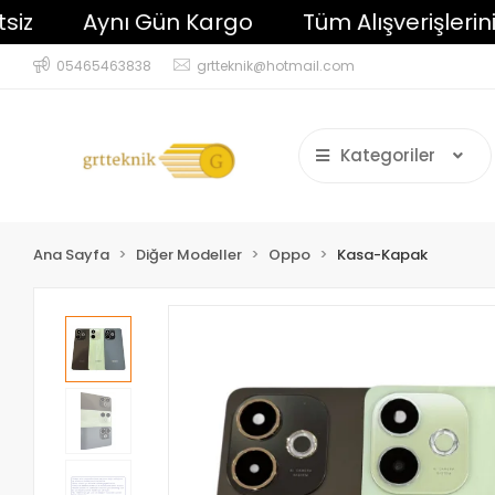
Aynı Gün Kargo
Tüm Alışverişlerinizde 
05465463838
grtteknik@hotmail.com
Kategoriler
Ana Sayfa
Diğer Modeller
Oppo
Kasa-Kapak