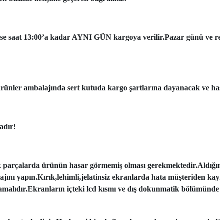
ise saat 13:00’a kadar AYNI GÜN kargoya verilir.Pazar günü ve resmi
ünler ambalajında sert kutuda kargo şartlarına dayanacak ve has
adır!
k parçalarda ürünün hasar görmemiş olması gerekmektedir.Aldığı
tajını yapın.Kırık,lehimli,jelatinsiz ekranlarda hata müşteriden ka
amalıdır.Ekranların içteki lcd kısmı ve dış dokunmatik bölümünde 