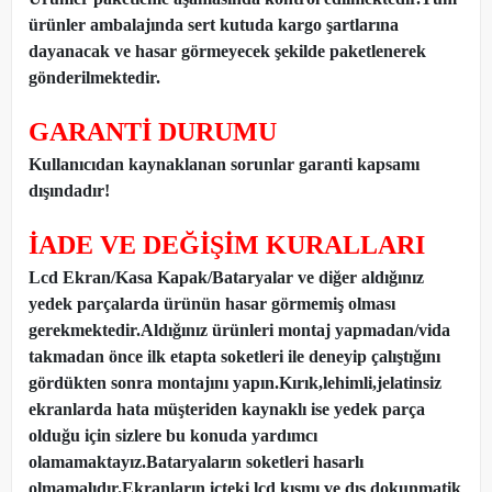
ürünler ambalajında sert kutuda kargo şartlarına
dayanacak ve hasar görmeyecek şekilde paketlenerek
gönderilmektedir.
GARANTİ DURUMU
Kullanıcıdan kaynaklanan sorunlar garanti kapsamı
dışındadır!
İADE VE DEĞİŞİM KURALLARI
Lcd Ekran/Kasa Kapak/Bataryalar ve diğer aldığınız
yedek parçalarda ürünün hasar görmemiş olması
gerekmektedir.Aldığınız ürünleri montaj yapmadan
/
vida
takmadan önce ilk etapta soketleri ile deneyip çalıştığını
gördükten sonra montajını yapın.Kırık,lehimli,jelatinsiz
ekranlarda hata müşteriden kaynaklı ise yedek parça
olduğu için sizlere bu konuda yardımcı
olamamaktayız.Bataryaların soketleri hasarlı
olmamalıdır.Ekranların içteki lcd kısmı ve dış dokunmatik