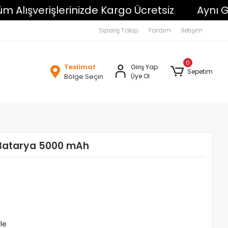
şverişlerinizde Kargo Ücretsiz
Aynı Gün K
Sipariş Takip
Yardım
İletişim
0
Teslimat
Giriş Yap
Sepetim
Bölge Seçin
Üye Ol
Batarya 5000 mAh
le