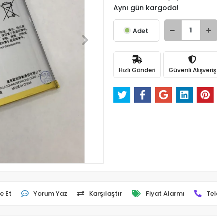
Aynı gün kargoda!
Adet
Hızlı Gönderi
Güvenli Alışveriş
e Et
Yorum Yaz
Karşılaştır
Fiyat Alarmı
Tel