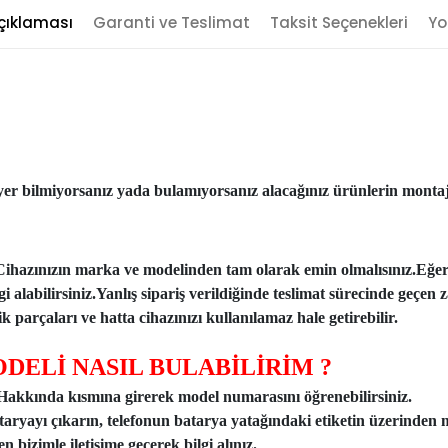
çıklaması
Garanti ve Teslimat
Taksit Seçenekleri
Yo
er bilmiyorsanız yada bulamıyorsanız alacağınız ürünlerin montajı
Cihazınızın marka ve modelinden tam olarak emin olmalısınız.Eğe
ilgi alabilirsiniz.Yanlış sipariş verildiğinde teslimat sürecinde ge
 parçaları ve hatta cihazınızı kullanılamaz hale getirebilir.
DELİ NASIL BULABİLİRİM ?
n Hakkında kısmına girerek model numarasını öğrenebilirsiniz.
taryayı çıkarın, telefonun batarya yatağındaki etiketin üzerinden 
 bizimle iletişime geçerek bilgi alınız.