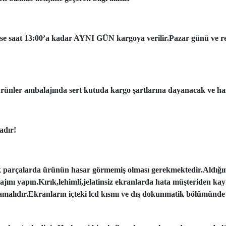
ise saat 13:00’a kadar AYNI GÜN kargoya verilir.Pazar günü ve resmi
ünler ambalajında sert kutuda kargo şartlarına dayanacak ve has
adır!
k parçalarda ürünün hasar görmemiş olması gerekmektedir.Aldığı
tajını yapın.Kırık,lehimli,jelatinsiz ekranlarda hata müşteriden ka
amalıdır.Ekranların içteki lcd kısmı ve dış dokunmatik bölümünde 