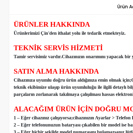
Ürün A
ÜRÜNLER HAKKINDA
Ürünlerimizi Çin'den ithalat yolu ile tedarik etmekteyiz
.
TEKNİK SERVİS HİZMETİ
Tamir servisimiz vardır.Cihazınızın onarımını yapacak bir y
SATIN ALMA HAKKINDA
Cihazınıza uyumlu doğru ürün aldığınıza emin olmak için;
teknik ekibimize ulaşıp ürün uyumluluğu ile ilgili detaylı b
parçaların zorlanarak takılmaya çalışılması hassas elektronik
ALACAĞIM ÜRÜN İÇİN DOĞRU MO
1 – Eğer cihazınız çalışıyorsa;cihazınızın Ayarlar > Telefo
2 – Eğer telefonunuzun bataryası çıkabilen bir model ise ba
3 – Eğer hiçbir şekilde model numarasını bulamazsanız lütfen