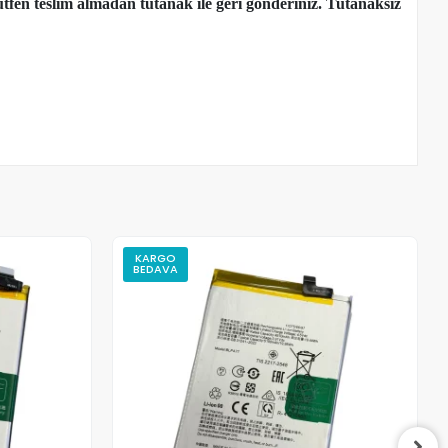
tfen teslim almadan tutanak ile geri gönderiniz. Tutanaksız
KARGO
BEDAVA