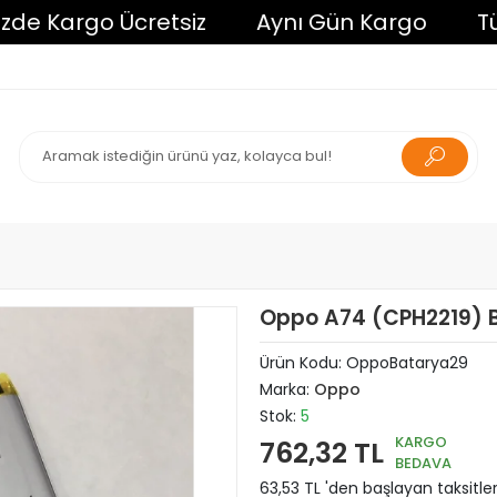
Kargo Ücretsiz
Aynı Gün Kargo
Tüm Alı
Oppo A74 (CPH2219) 
Ürün Kodu:
OppoBatarya29
Marka:
Oppo
Stok:
5
KARGO
762,32 TL
BEDAVA
63,53 TL 'den başlayan taksitler