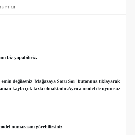
rumlar
nı biz yapabiliriz.
r emin değilseniz 'Mağazaya Soru Sor' butonuna tıklayarak
çen zaman kaybı çok fazla olmaktadır.Ayrıca model ile uyumsuz
model numarasını görebilirsiniz.