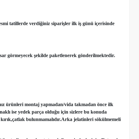
 tatillerde verdiğiniz siparişler ilk iş günü içerisinde
ar görmeyecek şekilde paketlenerek gönderilmektedir.
nız ürünleri montaj yapmadan
/
vida takmadan önce ilk
ynaklı ise yedek parça olduğu için sizlere bu konuda
kırık,çatlak bulunmamalıdır.Arka jelatinleri sökülmemeli