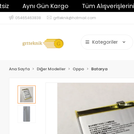
Aynı Gün Kargo
Tüm Alışverişlerinizde 
05465463838
grtteknik@hotmail.com
Kategoriler
Ana Sayfa
Diğer Modeller
Oppo
Batarya