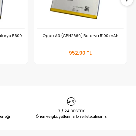
atarya 5800
Oppo A3 (CPH2669) Batarya 5100 mAh
 Ekle
Sepete Ekle
952,90 TL
Adet
7 / 24 DESTEK
eneği
Öneri ve şikayetlerinizi bize iletebilirsiniz.