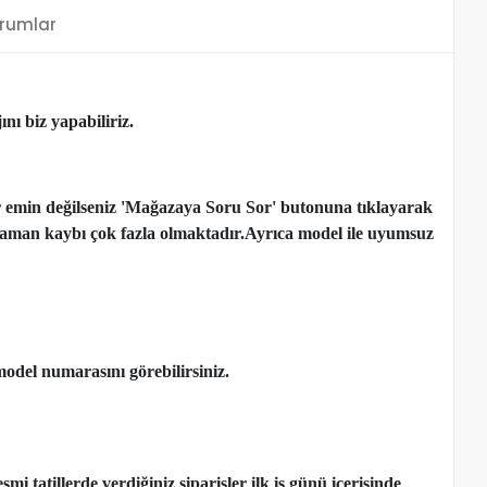
rumlar
nı biz yapabiliriz.
r emin değilseniz 'Mağazaya Soru Sor' butonuna tıklayarak
çen zaman kaybı çok fazla olmaktadır.Ayrıca model ile uyumsuz
model numarasını görebilirsiniz.
 tatillerde verdiğiniz siparişler ilk iş günü içerisinde