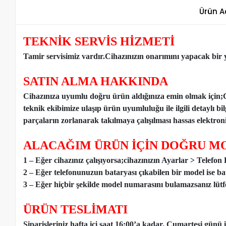
Ürün A
TEKNİK SERVİS HİZMETİ
Tamir servisimiz vardır.Cihazınızın onarımını yapacak bir y
SATIN ALMA HAKKINDA
Cihazınıza uyumlu doğru ürün aldığınıza emin olmak için;
teknik ekibimize ulaşıp ürün uyumluluğu ile ilgili detaylı b
parçaların zorlanarak takılmaya çalışılması hassas elektronik
ALACAĞIM ÜRÜN İÇİN DOĞRU MO
1 – Eğer cihazınız çalışıyorsa;cihazınızın Ayarlar > Telefo
2 – Eğer telefonunuzun bataryası çıkabilen bir model ise ba
3 – Eğer hiçbir şekilde model numarasını bulamazsanız lütfen
ÜRÜN TESLİMATI
Siparişleriniz hafta içi saat 16:00’a kadar, Cumartesi günü 