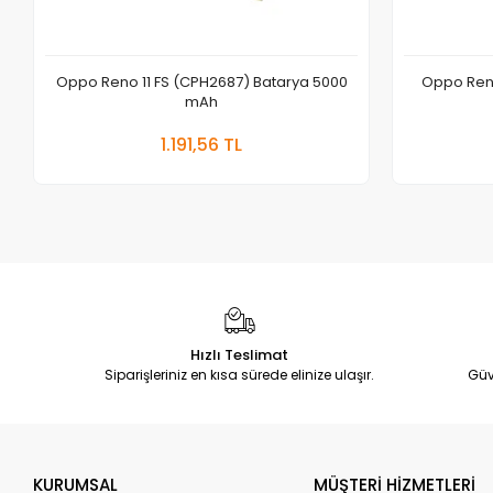
Oppo Reno 11 FS (CPH2687) Batarya 5000
Oppo Reno
mAh
Sepete Ekle
1.191,56 TL
Adet
Hızlı Teslimat
Siparişleriniz en kısa sürede elinize ulaşır.
Güv
KURUMSAL
MÜŞTERİ HİZMETLERİ