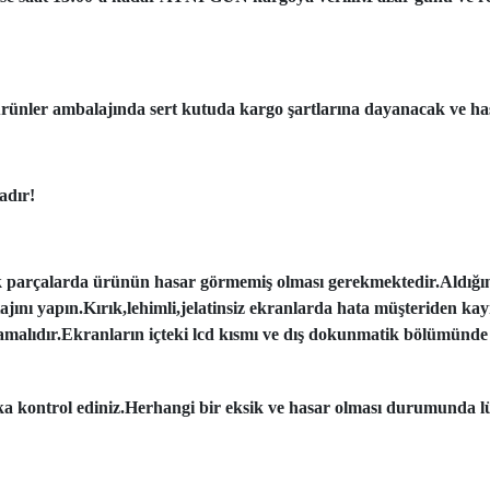
ünler ambalajında sert kutuda kargo şartlarına dayanacak ve has
adır!
k parçalarda ürünün hasar görmemiş olması gerekmektedir.Aldığı
tajını yapın.Kırık,lehimli,jelatinsiz ekranlarda hata müşteriden ka
amalıdır.Ekranların içteki lcd kısmı ve dış dokunmatik bölümünde 
aka kontrol ediniz.Herhangi bir eksik ve hasar olması durumunda lü