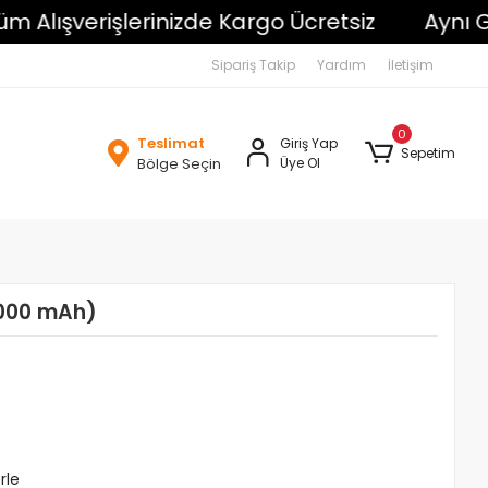
ışverişlerinizde Kargo Ücretsiz
Aynı Gün K
Sipariş Takip
Yardım
İletişim
0
Teslimat
Giriş Yap
Sepetim
Bölge Seçin
Üye Ol
000 mAh)
rle