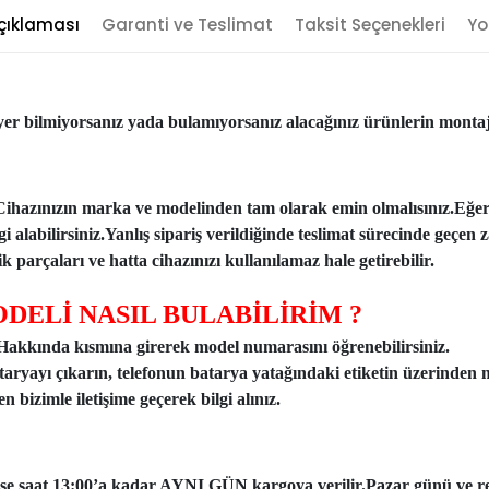
çıklaması
Garanti ve Teslimat
Taksit Seçenekleri
Yo
er bilmiyorsanız yada bulamıyorsanız alacağınız ürünlerin montajı
Cihazınızın marka ve modelinden tam olarak emin olmalısınız.Eğe
ilgi alabilirsiniz.Yanlış sipariş verildiğinde teslimat sürecinde ge
 parçaları ve hatta cihazınızı kullanılamaz hale getirebilir.
DELİ NASIL BULABİLİRİM ?
n Hakkında kısmına girerek model numarasını öğrenebilirsiniz.
taryayı çıkarın, telefonun batarya yatağındaki etiketin üzerinden 
 bizimle iletişime geçerek bilgi alınız.
ise saat 13:00’a kadar AYNI GÜN kargoya verilir.Pazar günü ve resmi