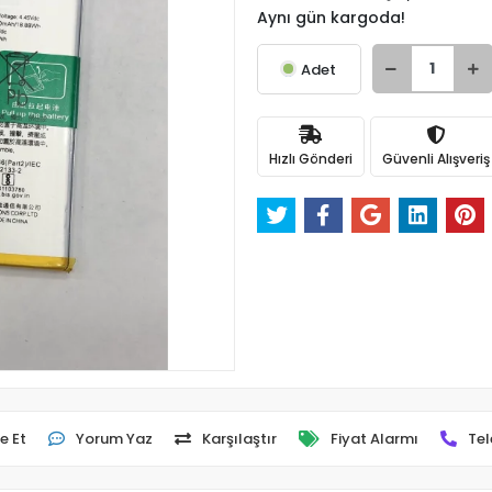
Aynı gün kargoda!
Adet
Hızlı Gönderi
Güvenli Alışveriş
e Et
Yorum Yaz
Karşılaştır
Fiyat Alarmı
Tel