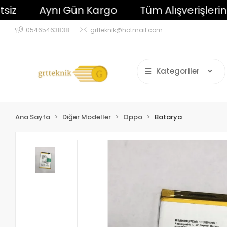
Aynı Gün Kargo
Tüm Alışverişlerinizde
05465463838
grtteknik@hotmail.com
Kategoriler
Ana Sayfa
Diğer Modeller
Oppo
Batarya