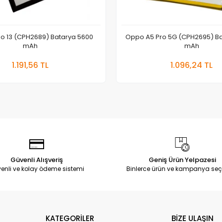
 13 (CPH2689) Batarya 5600
Oppo A5 Pro 5G (CPH2695) B
mAh
mAh
Sepete Ekle
Sepete
1.191,56 TL
1.096,24 TL
Adet
Adet
Güvenli Alışveriş
Geniş Ürün Yelpazesi
enli ve kolay ödeme sistemi
Binlerce ürün ve kampanya seç
KATEGORİLER
BİZE ULAŞIN