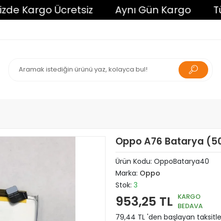
 Kargo Ücretsiz
Aynı Gün Kargo
Tüm Al
Oppo A76 Batarya (5
Ürün Kodu:
OppoBatarya40
Marka:
Oppo
Stok:
3
KARGO
953,25 TL
BEDAVA
79,44 TL 'den başlayan taksitle