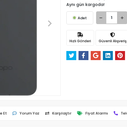
Aynı gün kargoda!
Adet
Hızlı Gönderi
Güvenli Alışveriş
e Et
Yorum Yaz
Karşılaştır
Fiyat Alarmı
Tel