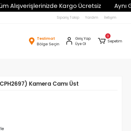
ışverişlerinizde Kargo Ücretsiz
Aynı Gün 
Sipariş Takip
Yardım
İletişim
0
Teslimat
Giriş Yap
Sepetim
Bölge Seçin
Üye Ol
 (CPH2697) Kamera Camı Üst
rle