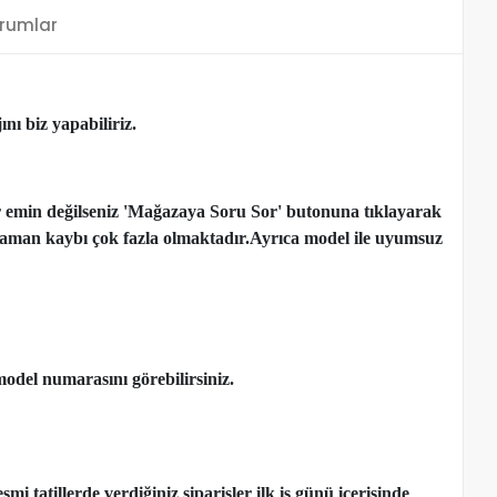
rumlar
nı biz yapabiliriz.
r emin değilseniz 'Mağazaya Soru Sor' butonuna tıklayarak
çen zaman kaybı çok fazla olmaktadır.Ayrıca model ile uyumsuz
model numarasını görebilirsiniz.
 tatillerde verdiğiniz siparişler ilk iş günü içerisinde