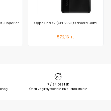
r , Hoparlör
Oppo Find X2 (CPH2023) Kamera Camı
 Ekle
Sepete Ekle
572,16 TL
Adet
7 / 24 DESTEK
eneği
Öneri ve şikayetlerinizi bize iletebilirsiniz.