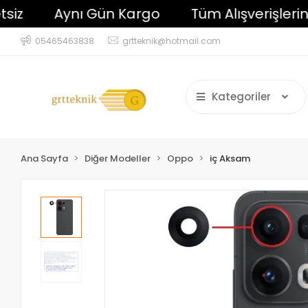
Aynı Gün Kargo
Tüm Alışverişlerinizde
05465463838
grtteknik@hotmail.com
Kategoriler
Ana Sayfa
Diğer Modeller
Oppo
iç Aksam