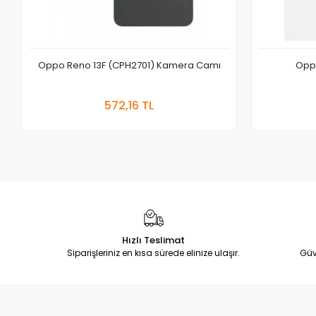
Oppo Reno 13F (CPH2701) Kamera Camı
Opp
Sepete Ekle
572,16 TL
Adet
Hızlı Teslimat
Siparişleriniz en kısa sürede elinize ulaşır.
Güv