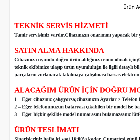
Ürün A
TEKNİK SERVİS HİZMETİ
Tamir servisimiz vardır.Cihazınızın onarımını yapacak bir y
SATIN ALMA HAKKINDA
Cihazınıza uyumlu doğru ürün aldığınıza emin olmak için;
teknik ekibimize ulaşıp ürün uyumluluğu ile ilgili detaylı b
parçaların zorlanarak takılmaya çalışılması hassas elektronik
ALACAĞIM ÜRÜN İÇİN DOĞRU MO
1 – Eğer cihazınız çalışıyorsa;cihazınızın Ayarlar > Telefo
2 – Eğer telefonunuzun bataryası çıkabilen bir model ise ba
3 – Eğer hiçbir şekilde model numarasını bulamazsanız lütfen
ÜRÜN TESLİMATI
Siparişleriniz hafta içi saat 16:00’a kadar, Cumartesi günü 