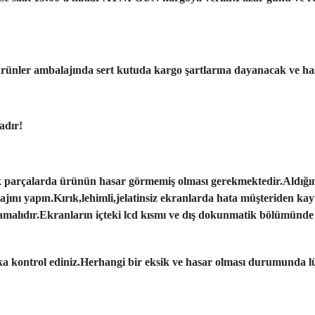
ünler ambalajında sert kutuda kargo şartlarına dayanacak ve has
adır!
k parçalarda ürünün hasar görmemiş olması gerekmektedir.Aldığı
tajını yapın.Kırık,lehimli,jelatinsiz ekranlarda hata müşteriden ka
amalıdır.Ekranların içteki lcd kısmı ve dış dokunmatik bölümünde 
aka kontrol ediniz.Herhangi bir eksik ve hasar olması durumunda lü