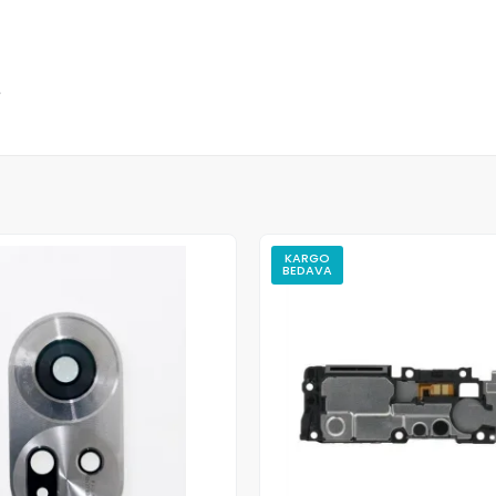
m
KARGO
BEDAVA