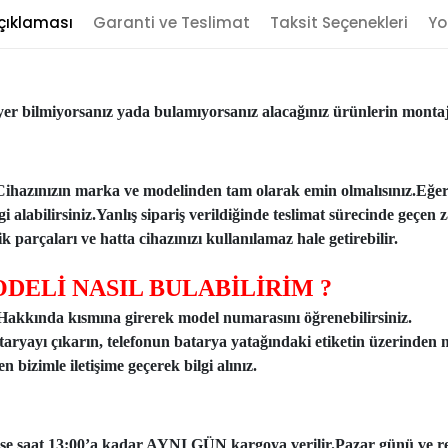
çıklaması
Garanti ve Teslimat
Taksit Seçenekleri
Yo
er bilmiyorsanız yada bulamıyorsanız alacağınız ürünlerin montajı
Cihazınızın marka ve modelinden tam olarak emin olmalısınız.Eğe
ilgi alabilirsiniz.Yanlış sipariş verildiğinde teslimat sürecinde ge
 parçaları ve hatta cihazınızı kullanılamaz hale getirebilir.
DELİ NASIL BULABİLİRİM ?
n Hakkında kısmına girerek model numarasını öğrenebilirsiniz.
taryayı çıkarın, telefonun batarya yatağındaki etiketin üzerinden 
 bizimle iletişime geçerek bilgi alınız.
ise saat 13:00’a kadar AYNI GÜN kargoya verilir.Pazar günü ve resmi