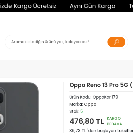
 Kargo Ücretsiz
Aynı Gün Kargo
Tüm Al
Oppo Reno 13 Pro 5G
Ürün Kodu:
OppoKar.179
Marka:
Oppo
Stok:
5
KARGO
476,80 TL
BEDAVA
39,73 TL 'den başlayan taksitle