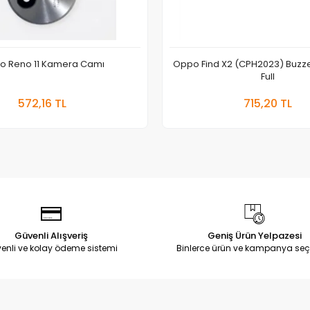
o Reno 11 Kamera Camı
Oppo Find X2 (CPH2023) Buzze
Full
Sepete Ekle
Sepete
572,16 TL
715,20 TL
Adet
Adet
Güvenli Alışveriş
Geniş Ürün Yelpazesi
enli ve kolay ödeme sistemi
Binlerce ürün ve kampanya seç