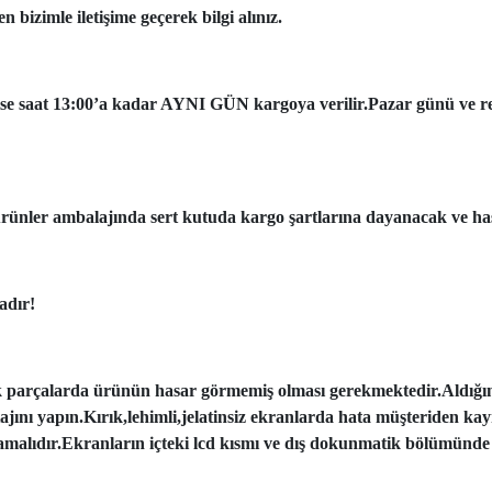
 bizimle iletişime geçerek bilgi alınız.
ise saat 13:00’a kadar AYNI GÜN kargoya verilir.Pazar günü ve resmi
ünler ambalajında sert kutuda kargo şartlarına dayanacak ve has
adır!
k parçalarda ürünün hasar görmemiş olması gerekmektedir.Aldığı
tajını yapın.Kırık,lehimli,jelatinsiz ekranlarda hata müşteriden ka
amalıdır.Ekranların içteki lcd kısmı ve dış dokunmatik bölümünde 