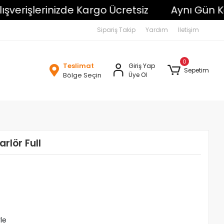
işlerinizde Kargo Ücretsiz
Aynı Gün Kargo
Sipariş Takip
Yardım
İletişim
0
Teslimat
Giriş Yap
Sepetim
Bölge Seçin
Üye Ol
rlör Full
le