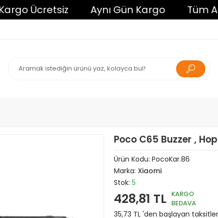
o Ücretsiz
Aynı Gün Kargo
Tüm Alışver
Poco C65 Buzzer , Hopa
Ürün Kodu:
PocoKar.86
Marka:
Xiaomi
Stok:
5
KARGO
428,81 TL
BEDAVA
35,73 TL 'den başlayan taksitler