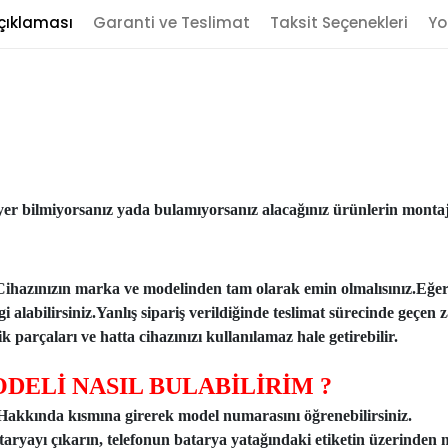
çıklaması
Garanti ve Teslimat
Taksit Seçenekleri
Yo
er bilmiyorsanız yada bulamıyorsanız alacağınız ürünlerin montajı
Cihazınızın marka ve modelinden tam olarak emin olmalısınız.Eğe
ilgi alabilirsiniz.Yanlış sipariş verildiğinde teslimat sürecinde ge
 parçaları ve hatta cihazınızı kullanılamaz hale getirebilir.
DELİ NASIL BULABİLİRİM ?
n Hakkında kısmına girerek model numarasını öğrenebilirsiniz.
taryayı çıkarın, telefonun batarya yatağındaki etiketin üzerinden 