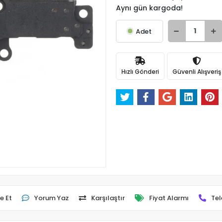
Aynı gün kargoda!
Adet
Hızlı Gönderi
Güvenli Alışveriş
e Et
Yorum Yaz
Karşılaştır
Fiyat Alarmı
Tel