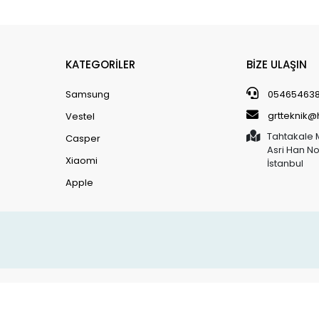
KATEGORİLER
BİZE ULAŞIN
Samsung
05465463
grtteknik
Vestel
Tahtakale 
Casper
Asri Han N
Xiaomi
İstanbul
Apple