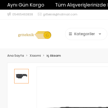
ynı Gün Kargo
Tüm Alışverişlerinizde Karg
05465463838
grtteknik@hotmail.com
Kategoriler
Ana Sayfa
Xiaomi
iç Aksam