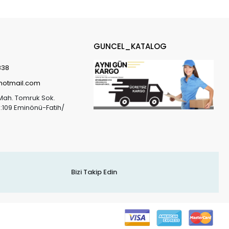
GUNCEL_KATALOG
838
@hotmail.com
Mah. Tomruk Sok.
o:109 Eminönü-Fatih/
Bizi Takip Edin