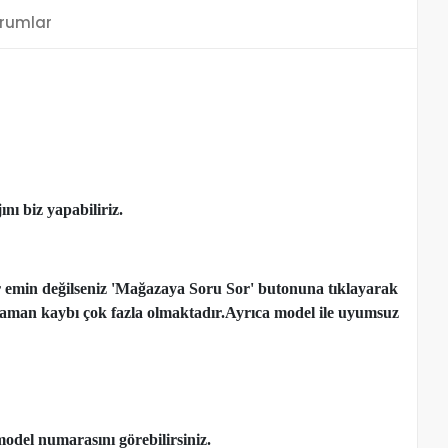
rumlar
nı biz yapabiliriz.
r emin değilseniz 'Mağazaya Soru Sor' butonuna tıklayarak
çen zaman kaybı çok fazla olmaktadır.Ayrıca model ile uyumsuz
model numarasını görebilirsiniz.