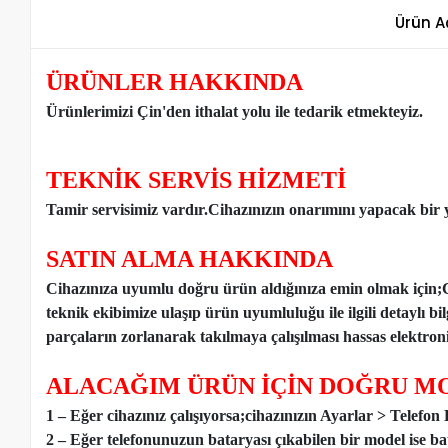
Ürün A
ÜRÜNLER HAKKINDA
Ürünlerimizi Çin'den ithalat yolu ile tedarik etmekteyiz
.
TEKNİK SERVİS HİZMETİ
Tamir servisimiz vardır.Cihazınızın onarımını yapacak bir y
SATIN ALMA HAKKINDA
Cihazınıza uyumlu doğru ürün aldığınıza emin olmak için;
teknik ekibimize ulaşıp ürün uyumluluğu ile ilgili detaylı b
parçaların zorlanarak takılmaya çalışılması hassas elektronik
ALACAĞIM ÜRÜN İÇİN DOĞRU MO
1 – Eğer cihazınız çalışıyorsa;cihazınızın Ayarlar > Telefo
2 – Eğer telefonunuzun bataryası çıkabilen bir model ise ba