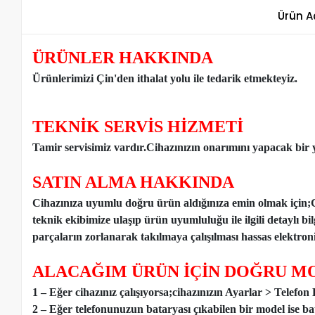
Ürün A
ÜRÜNLER HAKKINDA
Ürünlerimizi Çin'den ithalat yolu ile tedarik etmekteyiz
.
TEKNİK SERVİS HİZMETİ
Tamir servisimiz vardır.Cihazınızın onarımını yapacak bir y
SATIN ALMA HAKKINDA
Cihazınıza uyumlu doğru ürün aldığınıza emin olmak için;
teknik ekibimize ulaşıp ürün uyumluluğu ile ilgili detaylı b
parçaların zorlanarak takılmaya çalışılması hassas elektronik
ALACAĞIM ÜRÜN İÇİN DOĞRU MO
1 – Eğer cihazınız çalışıyorsa;cihazınızın Ayarlar > Telefo
2 – Eğer telefonunuzun bataryası çıkabilen bir model ise ba