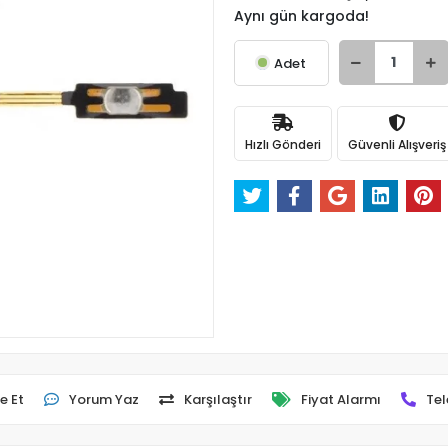
Aynı gün kargoda!
Adet
Hızlı Gönderi
Güvenli Alışveriş
e Et
Yorum Yaz
Karşılaştır
Fiyat Alarmı
Tel