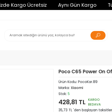
 Kargo Ücretsiz
Aynı Gün Kargo
Tüm Al
Poco C65 Power On Off
Ürün Kodu:
PocoKar.89
Marka:
Xiaomi
Stok:
5
KARGO
428,81 TL
BEDAVA
35,73 TL 'den başlayan taksitler