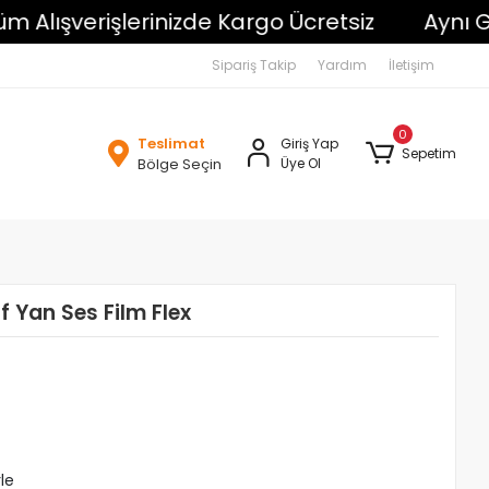
ışverişlerinizde Kargo Ücretsiz
Aynı Gün 
Sipariş Takip
Yardım
İletişim
0
Teslimat
Giriş Yap
Sepetim
Bölge Seçin
Üye Ol
 Yan Ses Film Flex
le