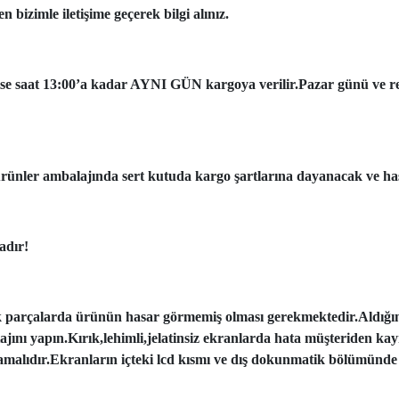
 bizimle iletişime geçerek bilgi alınız.
ise saat 13:00’a kadar AYNI GÜN kargoya verilir.Pazar günü ve resmi
ünler ambalajında sert kutuda kargo şartlarına dayanacak ve has
adır!
k parçalarda ürünün hasar görmemiş olması gerekmektedir.Aldığı
tajını yapın.Kırık,lehimli,jelatinsiz ekranlarda hata müşteriden ka
amalıdır.Ekranların içteki lcd kısmı ve dış dokunmatik bölümünde 