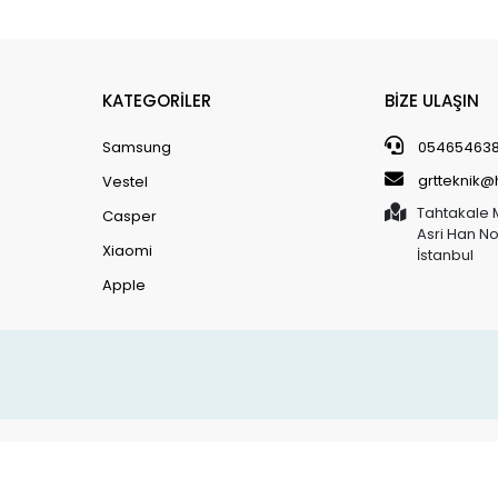
KATEGORİLER
BİZE ULAŞIN
Samsung
05465463
grtteknik
Vestel
Tahtakale 
Casper
Asri Han N
Xiaomi
İstanbul
Apple