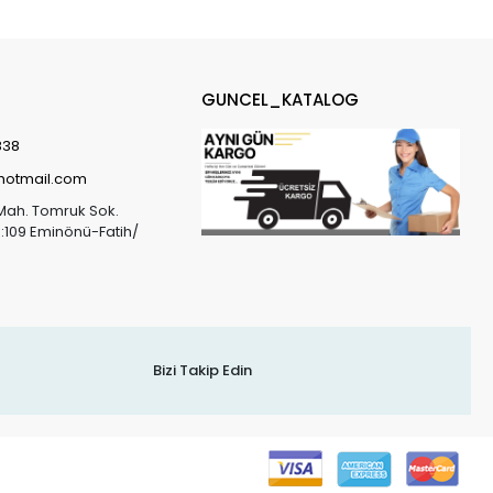
GUNCEL_KATALOG
838
@hotmail.com
Mah. Tomruk Sok.
o:109 Eminönü-Fatih/
Bizi Takip Edin