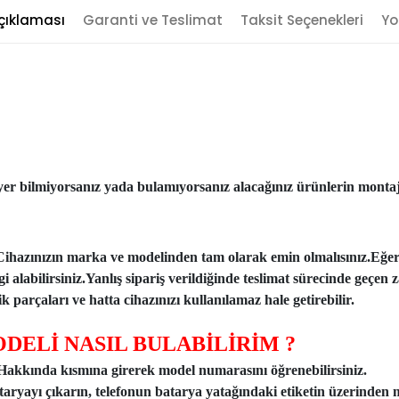
çıklaması
Garanti ve Teslimat
Taksit Seçenekleri
Yo
er bilmiyorsanız yada bulamıyorsanız alacağınız ürünlerin montajı
Cihazınızın marka ve modelinden tam olarak emin olmalısınız.Eğe
ilgi alabilirsiniz.Yanlış sipariş verildiğinde teslimat sürecinde ge
 parçaları ve hatta cihazınızı kullanılamaz hale getirebilir.
DELİ NASIL BULABİLİRİM ?
n Hakkında kısmına girerek model numarasını öğrenebilirsiniz.
taryayı çıkarın, telefonun batarya yatağındaki etiketin üzerinden 