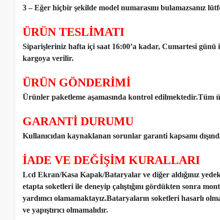
3 – Eğer hiçbir şekilde model numarasını bulamazsanız lütfen
ÜRÜN TESLİMATI
Siparişleriniz hafta içi saat 16:00’a kadar, Cumartesi günü 
kargoya verilir.
ÜRÜN GÖNDERİMİ
Ürünler paketleme aşamasında kontrol edilmektedir.Tüm ür
GARANTİ DURUMU
Kullanıcıdan kaynaklanan sorunlar garanti kapsamı dışınd
İADE VE DEĞİŞİM KURALLARI
Lcd Ekran/Kasa Kapak/Bataryalar ve diğer aldığınız yede
etapta soketleri ile deneyip çalıştığını gördükten sonra mon
yardımcı olamamaktayız.Bataryaların soketleri hasarlı olm
ve yapıştırıcı olmamalıdır.