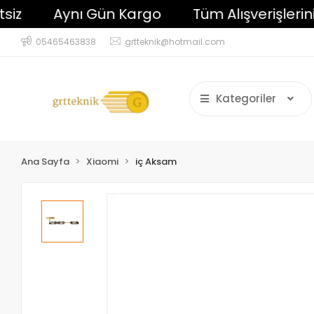
Aynı Gün Kargo
Tüm Alışverişlerinizde
05465463838
grtteknik@hotmail.com
Kategoriler
Ana Sayfa
Xiaomi
iç Aksam