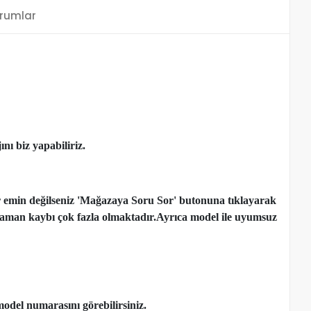
rumlar
nı biz yapabiliriz.
r emin değilseniz 'Mağazaya Soru Sor' butonuna tıklayarak
çen zaman kaybı çok fazla olmaktadır.Ayrıca model ile uyumsuz
model numarasını görebilirsiniz.