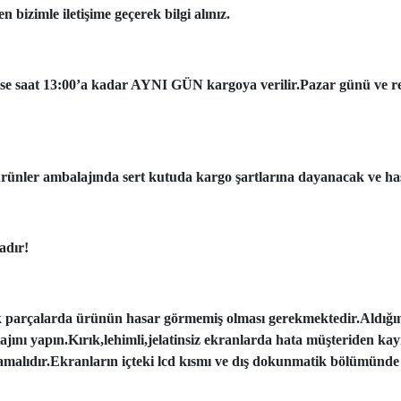
 bizimle iletişime geçerek bilgi alınız.
ise saat 13:00’a kadar AYNI GÜN kargoya verilir.Pazar günü ve resmi
ünler ambalajında sert kutuda kargo şartlarına dayanacak ve has
adır!
k parçalarda ürünün hasar görmemiş olması gerekmektedir.Aldığı
tajını yapın.Kırık,lehimli,jelatinsiz ekranlarda hata müşteriden ka
amalıdır.Ekranların içteki lcd kısmı ve dış dokunmatik bölümünde 