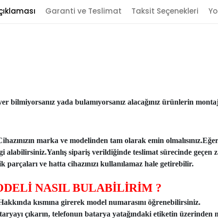
çıklaması
Garanti ve Teslimat
Taksit Seçenekleri
Yo
er bilmiyorsanız yada bulamıyorsanız alacağınız ürünlerin montajı
Cihazınızın marka ve modelinden tam olarak emin olmalısınız.Eğe
ilgi alabilirsiniz.Yanlış sipariş verildiğinde teslimat sürecinde ge
 parçaları ve hatta cihazınızı kullanılamaz hale getirebilir.
DELİ NASIL BULABİLİRİM ?
n Hakkında kısmına girerek model numarasını öğrenebilirsiniz.
taryayı çıkarın, telefonun batarya yatağındaki etiketin üzerinden 