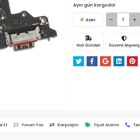
Aynı gün kargoda!
Adet
Hızlı Gönderi
Güvenli Alışveriş
e Et
Yorum Yaz
Karşılaştır
Fiyat Alarmı
Tel