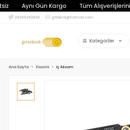
Aynı Gün Kargo
Tüm Alışverişlerinizde 
05465463838
grtteknik@hotmail.com
Kategoriler
Ana Sayfa
Xiaomi
iç Aksam