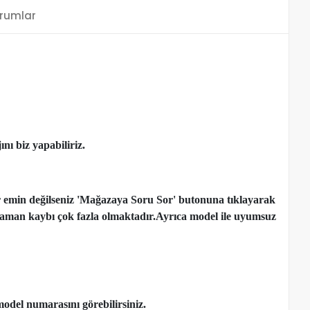
rumlar
nı biz yapabiliriz.
r emin değilseniz 'Mağazaya Soru Sor' butonuna tıklayarak
çen zaman kaybı çok fazla olmaktadır.Ayrıca model ile uyumsuz
model numarasını görebilirsiniz.