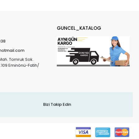
GUNCEL_KATALOG
838
@hotmail.com
Mah. Tomruk Sok.
o:109 Eminönü-Fatih/
Bizi Takip Edin