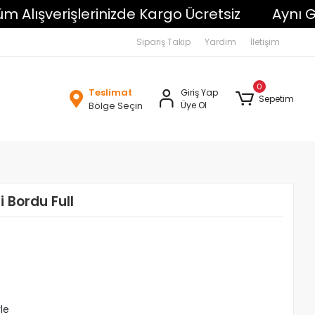
şverişlerinizde Kargo Ücretsiz
Aynı Gün K
Sipariş Takip
Yardım
İletişim
0
Teslimat
Giriş Yap
Sepetim
Bölge Seçin
Üye Ol
i Bordu Full
le