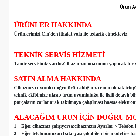
Ürün A
ÜRÜNLER HAKKINDA
Ürünlerimizi Çin'den ithalat yolu ile tedarik etmekteyiz
.
TEKNİK SERVİS HİZMETİ
Tamir servisimiz vardır.Cihazınızın onarımını yapacak bir y
SATIN ALMA HAKKINDA
Cihazınıza uyumlu doğru ürün aldığınıza emin olmak için;
teknik ekibimize ulaşıp ürün uyumluluğu ile ilgili detaylı b
parçaların zorlanarak takılmaya çalışılması hassas elektronik
ALACAĞIM ÜRÜN İÇİN DOĞRU MO
1 – Eğer cihazınız çalışıyorsa;cihazınızın Ayarlar > Telefo
2 – Eğer telefonunuzun bataryası çıkabilen bir model ise ba