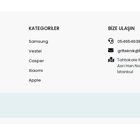
KATEGORİLER
BİZE ULAŞIN
Samsung
05465463
grtteknik
Vestel
Tahtakale 
Casper
Asri Han N
Xiaomi
İstanbul
Apple