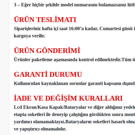
3 – Eğer hiçbir şekilde model numarasını bulamazsanız lütfen
ÜRÜN TESLİMATI
Siparişleriniz hafta içi saat 16:00’a kadar, Cumartesi günü 
kargoya verilir.
ÜRÜN GÖNDERİMİ
Ürünler paketleme aşamasında kontrol edilmektedir.Tüm ür
GARANTİ DURUMU
Kullanıcıdan kaynaklanan sorunlar garanti kapsamı dışınd
İADE VE DEĞİŞİM KURALLARI
Lcd Ekran/Kasa Kapak/Bataryalar ve diğer aldığınız yede
etapta soketleri ile deneyip çalıştığını gördükten sonra mon
yardımcı olamamaktayız.Bataryaların soketleri hasarlı olm
ve yapıştırıcı olmamalıdır.