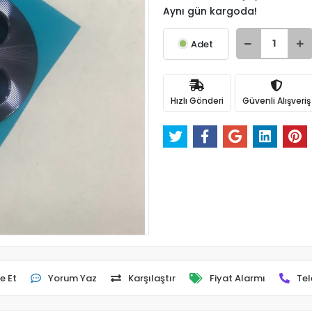
Aynı gün kargoda!
Adet
Hızlı Gönderi
Güvenli Alışveriş
e Et
Yorum Yaz
Karşılaştır
Fiyat Alarmı
Tel