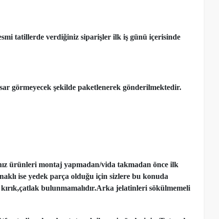
 tatillerde verdiğiniz siparişler ilk iş günü içerisinde
ar görmeyecek şekilde paketlenerek gönderilmektedir.
nız ürünleri montaj yapmadan
/
vida takmadan önce ilk
ynaklı ise yedek parça olduğu için sizlere bu konuda
kırık,çatlak bulunmamalıdır.Arka jelatinleri sökülmemeli