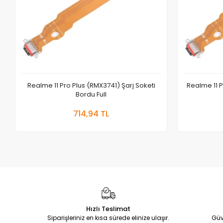
Realme 11 Pro Plus (RMX3741) Şarj Soketi
Realme 11 P
Bordu Full
Sepete Ekle
714,94 TL
Adet
Hızlı Teslimat
Siparişleriniz en kısa sürede elinize ulaşır.
Güv