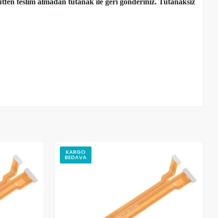
tfen teslim almadan tutanak ile geri gönderiniz. Tutanaksız
KARGO
BEDAVA