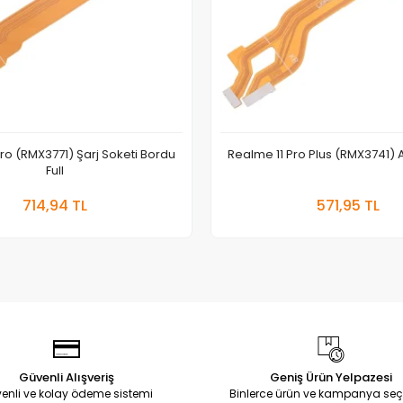
ro (RMX3771) Şarj Soketi Bordu
Realme 11 Pro Plus (RMX3741) A
Full
Sepete Ekle
Sepete
714,94 TL
571,95 TL
Adet
Adet
Güvenli Alışveriş
Geniş Ürün Yelpazesi
enli ve kolay ödeme sistemi
Binlerce ürün ve kampanya seç