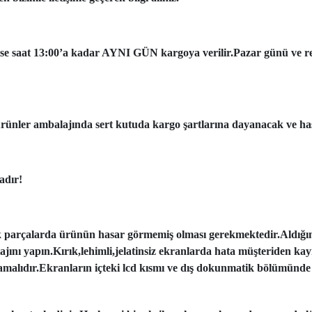
ise saat 13:00’a kadar AYNI GÜN kargoya verilir.Pazar günü ve resmi
ünler ambalajında sert kutuda kargo şartlarına dayanacak ve has
adır!
k parçalarda ürünün hasar görmemiş olması gerekmektedir.Aldığı
tajını yapın.Kırık,lehimli,jelatinsiz ekranlarda hata müşteriden ka
amalıdır.Ekranların içteki lcd kısmı ve dış dokunmatik bölümünde 