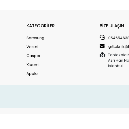
KATEGORİLER
BİZE ULAŞIN
Samsung
05465463
grtteknik
Vestel
Tahtakale 
Casper
Asri Han N
Xiaomi
İstanbul
Apple