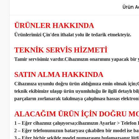
Ürün A
ÜRÜNLER HAKKINDA
Ürünlerimizi Çin'den ithalat yolu ile tedarik etmekteyiz
.
TEKNİK SERVİS HİZMETİ
Tamir servisimiz vardır.Cihazınızın onarımını yapacak bir y
SATIN ALMA HAKKINDA
Cihazınıza uyumlu doğru ürün aldığınıza emin olmak için;
teknik ekibimize ulaşıp ürün uyumluluğu ile ilgili detaylı b
parçaların zorlanarak takılmaya çalışılması hassas elektronik
ALACAĞIM ÜRÜN İÇİN DOĞRU MO
1 – Eğer cihazınız çalışıyorsa;cihazınızın Ayarlar > Telefo
2 – Eğer telefonunuzun bataryası çıkabilen bir model ise ba
3 – Eğer hiçbir şekilde model numarasını bulamazsanız lütfen