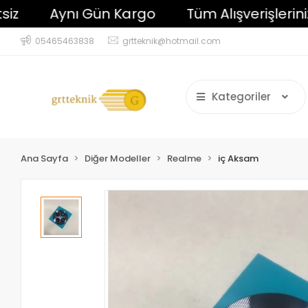
Aynı Gün Kargo
Tüm Alışverişlerinizde 
05465463838
grtteknik@hotmail.com
Kategoriler
Ana Sayfa
Diğer Modeller
Realme
iç Aksam