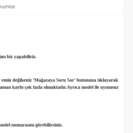
rumlar
nı biz yapabiliriz.
r emin değilseniz 'Mağazaya Soru Sor' butonuna tıklayarak
çen zaman kaybı çok fazla olmaktadır.Ayrıca model ile uyumsuz
model numarasını görebilirsiniz.