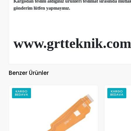
Kargodan teslim aldığınız ürünleri teslimat sırasında mutl
gönderim lütfen yapmayınız.
www.grtteknik.co
Benzer Ürünler
KARGO
KARGO
BEDAVA
BEDAVA