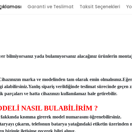
çıklaması
Garanti ve Teslimat
Taksit Seçenekleri
Yo
er bilmiyorsanız yada bulamıyorsanız alacağınız ürünlerin montajı
Cihazınızın marka ve modelinden tam olarak emin olmalısınız.Eğe
ilgi alabilirsiniz.Yanlış sipariş verildiğinde teslimat sürecinde ge
 parçaları ve hatta cihazınızı kullanılamaz hale getirebilir.
DELİ NASIL BULABİLİRİM ?
n Hakkında kısmına girerek model numarasını öğrenebilirsiniz.
taryayı çıkarın, telefonun batarya yatağındaki etiketin üzerinden 
 bizimle iletişime geçerek bilgi alınız.