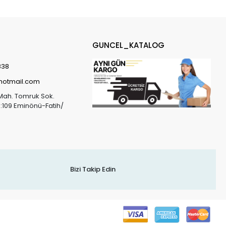
GUNCEL_KATALOG
838
@hotmail.com
Mah. Tomruk Sok.
o:109 Eminönü-Fatih/
Bizi Takip Edin