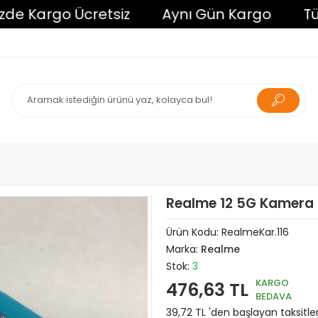
Kargo Ücretsiz
Aynı Gün Kargo
Tüm Alı
Realme 12 5G Kamera
Ürün Kodu:
RealmeKar.116
Marka:
Realme
Stok:
3
KARGO
476,63 TL
BEDAVA
39,72 TL 'den başlayan taksitle