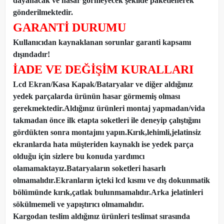
dayanacak ve hasar görmeyecek şekilde paketlenerek
gönderilmektedir.
GARANTİ DURUMU
Kullanıcıdan kaynaklanan sorunlar garanti kapsamı
dışındadır!
İADE VE DEĞİŞİM KURALLARI
Lcd Ekran/Kasa Kapak/Bataryalar ve diğer aldığınız
yedek parçalarda ürünün hasar görmemiş olması
gerekmektedir.Aldığınız ürünleri montaj yapmadan
/
vida
takmadan önce ilk etapta soketleri ile deneyip çalıştığını
gördükten sonra montajını yapın.Kırık,lehimli,jelatinsiz
ekranlarda hata müşteriden kaynaklı ise yedek parça
olduğu için sizlere bu konuda yardımcı
olamamaktayız.Bataryaların soketleri hasarlı
olmamalıdır.Ekranların içteki lcd kısmı ve dış dokunmatik
bölümünde kırık,çatlak bulunmamalıdır.Arka jelatinleri
sökülmemeli ve yapıştırıcı olmamalıdır.
Kargodan teslim aldığınız ürünleri teslimat sırasında