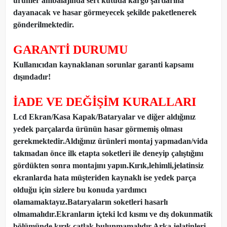
ürünler ambalajında sert kutuda kargo şartlarına
dayanacak ve hasar görmeyecek şekilde paketlenerek
gönderilmektedir.
GARANTİ DURUMU
Kullanıcıdan kaynaklanan sorunlar garanti kapsamı
dışındadır!
İADE VE DEĞİŞİM KURALLARI
Lcd Ekran/Kasa Kapak/Bataryalar ve diğer aldığınız
yedek parçalarda ürünün hasar görmemiş olması
gerekmektedir.Aldığınız ürünleri montaj yapmadan
/
vida
takmadan önce ilk etapta soketleri ile deneyip çalıştığını
gördükten sonra montajını yapın.Kırık,lehimli,jelatinsiz
ekranlarda hata müşteriden kaynaklı ise yedek parça
olduğu için sizlere bu konuda yardımcı
olamamaktayız.Bataryaların soketleri hasarlı
olmamalıdır.Ekranların içteki lcd kısmı ve dış dokunmatik
bölümünde kırık,çatlak bulunmamalıdır.Arka jelatinleri