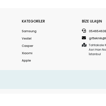
KATEGORİLER
BİZE ULAŞIN
Samsung
05465463
grtteknik
Vestel
Tahtakale 
Casper
Asri Han N
Xiaomi
İstanbul
Apple