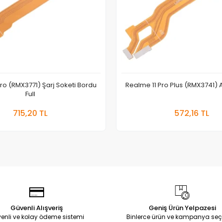
ro (RMX3771) Şarj Soketi Bordu
Realme 11 Pro Plus (RMX3741) A
Full
Sepete Ekle
Sepete
715,20 TL
572,16 TL
Adet
Adet
Güvenli Alışveriş
Geniş Ürün Yelpazesi
enli ve kolay ödeme sistemi
Binlerce ürün ve kampanya seç