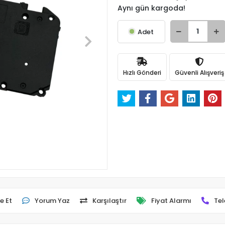
Aynı gün kargoda!
Adet
Hızlı Gönderi
Güvenli Alışveriş
e Et
Yorum Yaz
Karşılaştır
Fiyat Alarmı
Tel