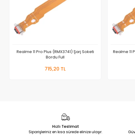
Realme 11 Pro Plus (RMX3741) Şarj Soketi
Realme 11 P
Bordu Full
Sepete Ekle
715,20 TL
Adet
Hızlı Teslimat
Siparişleriniz en kısa sürede elinize ulaşır.
Güv