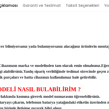
çıklaması
Garanti ve Teslimat
Taksit Seçenekleri
Yo
er bilmiyorsanız yada bulamıyorsanız alacağınız ürünlerin montajı
Cihazınızın marka ve modelinden tam olarak emin olmalısınız.Eğe
ilgi alabilirsiniz.Yanlış sipariş verildiğinde teslimat sürecinde ge
 parçaları ve hatta cihazınızı kullanılamaz hale getirebilir.
DELİ NASIL BULABİLİRİM ?
n Hakkında kısmına girerek model numarasını öğrenebilirsiniz.
taryayı çıkarın, telefonun batarya yatağındaki etiketin üzerinden 
 bizimle iletişime geçerek bilgi alınız.