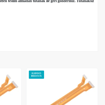
tfen teslim almadan tutanak ile geri gönderiniz. Tutanaksız
KARGO
BEDAVA