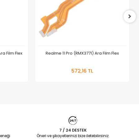
ra Film Flex
Realme 11 Pro (RMX3771) Ara Film Flex
 Ekle
Sepete Ekle
572,16 TL
Adet
7 / 24 DESTEK
eneği
Öneri ve şikayetlerinizi bize iletebilirsiniz.