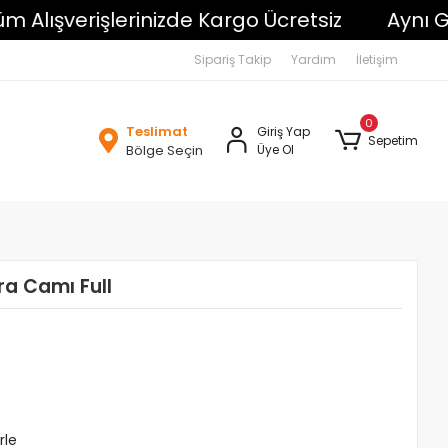
ışverişlerinizde Kargo Ücretsiz
Aynı Gün K
Sipariş Takip
Yardım
İletişim
0
Teslimat
Giriş Yap
Sepetim
Bölge Seçin
Üye Ol
a Camı Full
rle