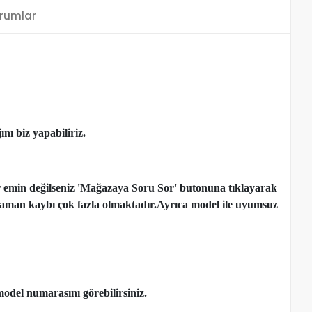
rumlar
nı biz yapabiliriz.
r emin değilseniz 'Mağazaya Soru Sor' butonuna tıklayarak
çen zaman kaybı çok fazla olmaktadır.Ayrıca model ile uyumsuz
model numarasını görebilirsiniz.