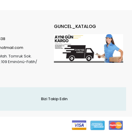
GUNCEL_KATALOG
838
@hotmail.com
Mah. Tomruk Sok.
o:109 Eminönü-Fatih/
Bizi Takip Edin