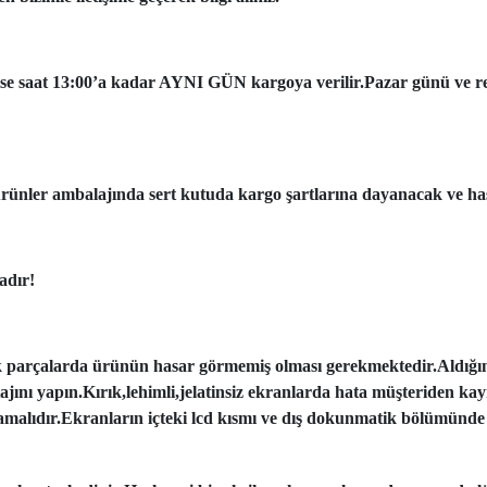
ise saat 13:00’a kadar AYNI GÜN kargoya verilir.Pazar günü ve resmi
ünler ambalajında sert kutuda kargo şartlarına dayanacak ve has
adır!
k parçalarda ürünün hasar görmemiş olması gerekmektedir.Aldığı
tajını yapın.Kırık,lehimli,jelatinsiz ekranlarda hata müşteriden ka
amalıdır.Ekranların içteki lcd kısmı ve dış dokunmatik bölümünde 