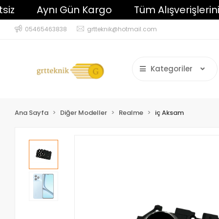
Aynı Gün Kargo
Tüm Alışverişlerinizde
05465463838
grtteknik@hotmail.com
Kategoriler
Ana Sayfa
Diğer Modeller
Realme
iç Aksam