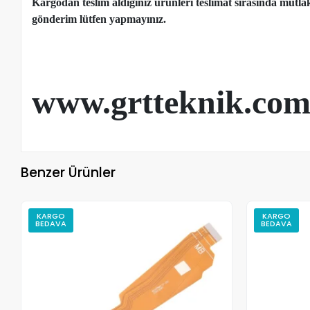
Kargodan teslim aldığınız ürünleri teslimat sırasında mutl
gönderim lütfen yapmayınız.
www.grtteknik.co
Benzer Ürünler
KARGO
KARGO
BEDAVA
BEDAVA