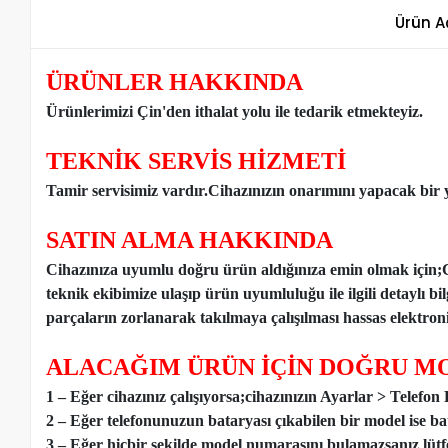
Ürün A
ÜRÜNLER HAKKINDA
Ürünlerimizi Çin'den ithalat yolu ile tedarik etmekteyiz
.
TEKNİK SERVİS HİZMETİ
Tamir servisimiz vardır.Cihazınızın onarımını yapacak bir y
SATIN ALMA HAKKINDA
Cihazınıza uyumlu doğru ürün aldığınıza emin olmak için;
teknik ekibimize ulaşıp ürün uyumluluğu ile ilgili detaylı b
parçaların zorlanarak takılmaya çalışılması hassas elektronik
ALACAĞIM ÜRÜN İÇİN DOĞRU MO
1 – Eğer cihazınız çalışıyorsa;cihazınızın Ayarlar > Telefo
2 – Eğer telefonunuzun bataryası çıkabilen bir model ise ba
3 – Eğer hiçbir şekilde model numarasını bulamazsanız lütfen