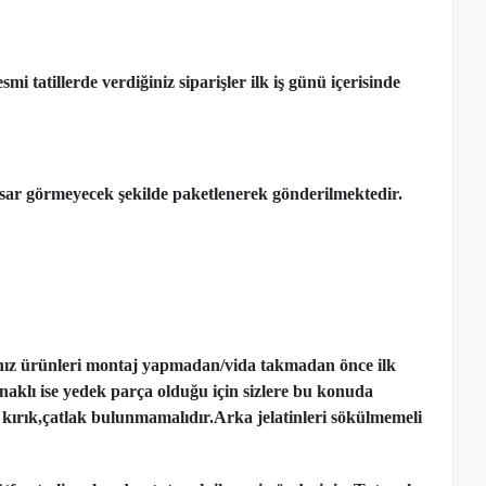
 tatillerde verdiğiniz siparişler ilk iş günü içerisinde
ar görmeyecek şekilde paketlenerek gönderilmektedir.
nız ürünleri montaj yapmadan
/
vida takmadan önce ilk
ynaklı ise yedek parça olduğu için sizlere bu konuda
kırık,çatlak bulunmamalıdır.Arka jelatinleri sökülmemeli