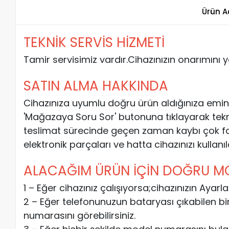
Ürün A
TEKNİK SERVİS HİZMETİ
Tamir servisimiz vardır.Cihazınızın onarımını 
SATIN ALMA HAKKINDA
Cihazınıza uyumlu doğru ürün aldığınıza emin
'Mağazaya Soru Sor' butonuna tıklayarak teknik e
teslimat sürecinde geçen zaman kaybı çok fa
elektronik parçaları ve hatta cihazınızı kullanı
ALACAĞIM ÜRÜN İÇİN DOĞRU MOD
1 – Eğer cihazınız çalışıyorsa;cihazınızın Aya
2 – Eğer telefonunuzun bataryası çıkabilen bi
numarasını görebilirsiniz.