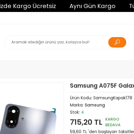
Kargo Ücretsiz
Aynı Gün Kargo
Tüm Alı
Samsung A075F Galaxy
Ürün Kodu:
SamsungKapak178
Marka:
Samsung
Stok:
4
KARGO
715,20 TL
BEDAVA
59,60 TL 'den başlayan taksitle