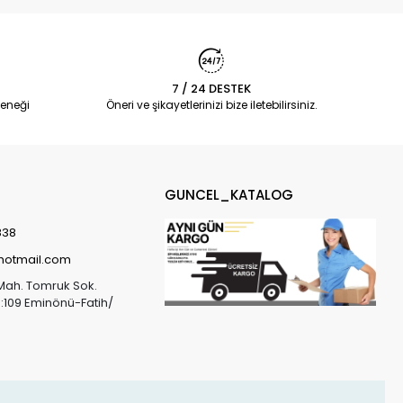
7 / 24 DESTEK
eneği
Öneri ve şikayetlerinizi bize iletebilirsiniz.
GUNCEL_KATALOG
838
@hotmail.com
Mah. Tomruk Sok.
o:109 Eminönü-Fatih/