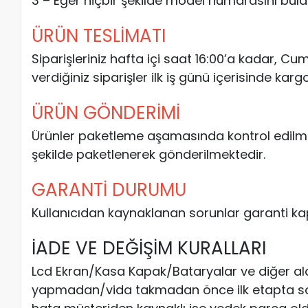
3 – Eğer hiçbir şekilde model numarasını bulam
ÜRÜN TESLİMATI
Siparişleriniz hafta içi saat 16:00’a kadar, C
verdiğiniz siparişler ilk iş günü içerisinde kargo
ÜRÜN GÖNDERİMİ
Ürünler paketleme aşamasında kontrol edilm
şekilde paketlenerek gönderilmektedir.
GARANTİ DURUMU
Kullanıcıdan kaynaklanan sorunlar garanti ka
İADE VE DEĞİŞİM KURALLARI
Lcd Ekran/Kasa Kapak/Bataryalar ve diğer al
yapmadan/vida takmadan önce ilk etapta soketl