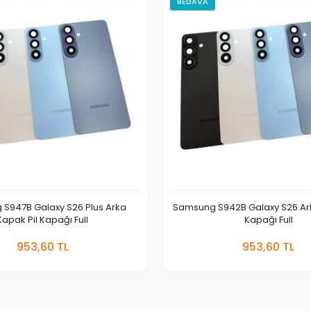
BEDAVA
S947B Galaxy S26 Plus Arka
Samsung S942B Galaxy S26 Ark
Kapak Pil Kapağı Full
Kapağı Full
Sepete Ekle
Sepete
953,60 TL
953,60 TL
Adet
Adet