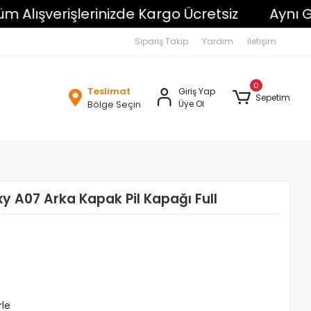
şverişlerinizde Kargo Ücretsiz
Aynı Gün K
Sipariş Takip
Yardım
İletişim
0
Teslimat
Giriş Yap
Sepetim
Bölge Seçin
Üye Ol
 A07 Arka Kapak Pil Kapağı Full
rle