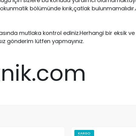
uğu için sizlere bu konuda yardımcı olamamaktayız.
 dokunmatik bölümünde kırık,çatlak bulunmamalıdır.Ar
ırasında mutlaka kontrol ediniz.Herhangi bir eksik 
sız gönderim lütfen yapmayınız.
knik.com
KARGO