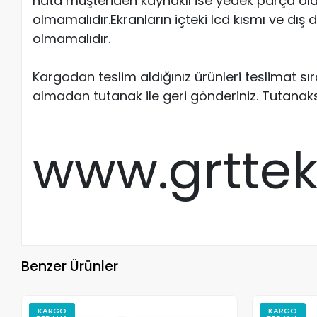
hata müşteriden kaynaklı ise yedek parça old
olmamalıdır.Ekranların içteki lcd kısmı ve dış
olmamalıdır.
Kargodan teslim aldığınız ürünleri teslimat s
almadan tutanak ile geri gönderiniz. Tutanak
www.grtte
Benzer Ürünler
KARGO
KARGO