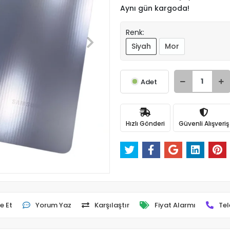
Aynı gün kargoda!
Renk:
Siyah
Mor
Adet
Hızlı Gönderi
Güvenli Alışveriş
e Et
Yorum Yaz
Karşılaştır
Fiyat Alarmı
Tel