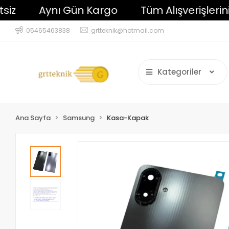
Aynı Gün Kargo
Tüm Alışverişlerinizde 
05465463838
grtteknik@hotmail.com
Kategoriler
Ana Sayfa
Samsung
Kasa-Kapak