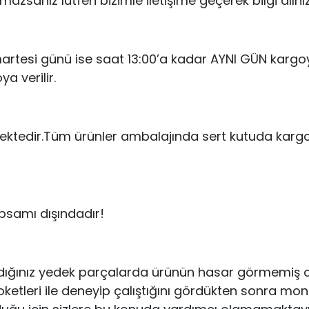
azsanız lütfen bizimle iletişime geçerek bilgi alınız
umartesi günü ise saat 13:00’a kadar AYNI GÜN kargoy
ya verilir.
ektedir.Tüm ürünler ambalajında sert kutuda kar
psamı dışındadır!
dığınız yedek parçalarda ürünün hasar görmemiş ol
eri ile deneyip çalıştığını gördükten sonra montajın