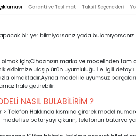
çıklaması
Garanti ve Teslimat
Taksit Seçenekleri
Yo
yapacak bir yer bilmiyorsanız yada bulamıyorsanız al
 olmak için;Cihazınızın marka ve modelinden tam ol
kibimize ulaşıp ürün uyumluluğu ile ilgili detaylı bil
zla olmaktadır.Ayrıca model ile uyumsuz parçaları
lamaz hale getirebilir.
ELİ NASIL BULABİLİRİM ?
rlar > Telefon Hakkında kısmına girerek model numaras
r model ise bataryayı çıkarın, telefonun batarya y