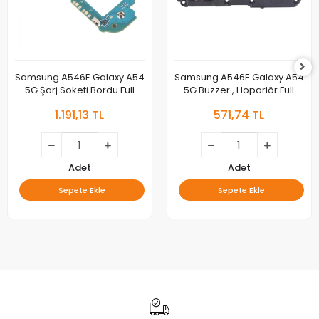
Samsung A546E Galaxy A54
Samsung A546E Galaxy A54
5G Şarj Soketi Bordu Full
5G Buzzer , Hoparlör Full
Orjinal
1.191,13 TL
571,74 TL
Adet
Adet
Sepete Ekle
Sepete Ekle