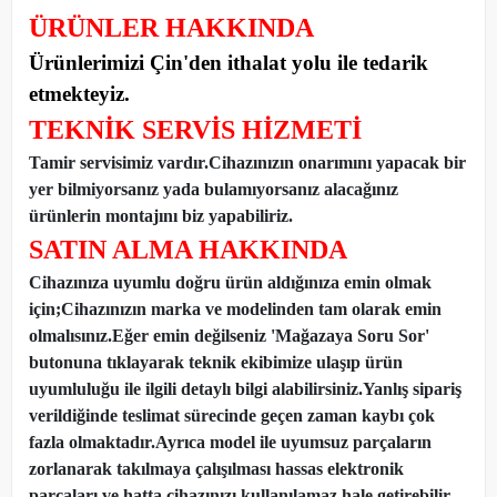
ÜRÜNLER HAKKINDA
Ürünlerimizi Çin'den ithalat yolu ile tedarik
etmekteyiz
.
TEKNİK SERVİS HİZMETİ
Tamir servisimiz vardır.Cihazınızın onarımını yapacak bir
yer bilmiyorsanız yada bulamıyorsanız alacağınız
ürünlerin montajını biz yapabiliriz.
SATIN ALMA HAKKINDA
Cihazınıza uyumlu doğru ürün aldığınıza emin olmak
için;Cihazınızın marka ve modelinden tam olarak emin
olmalısınız.Eğer emin değilseniz 'Mağazaya Soru Sor'
butonuna tıklayarak teknik ekibimize ulaşıp ürün
uyumluluğu ile ilgili detaylı bilgi alabilirsiniz.Yanlış sipariş
verildiğinde teslimat sürecinde geçen zaman kaybı çok
fazla olmaktadır.Ayrıca model ile uyumsuz parçaların
zorlanarak takılmaya çalışılması hassas elektronik
parçaları ve hatta cihazınızı kullanılamaz hale getirebilir.