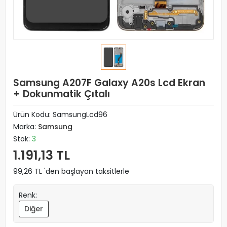
Samsung A207F Galaxy A20s Lcd Ekran
+ Dokunmatik Çıtalı
Ürün Kodu:
SamsungLcd96
Marka:
Samsung
Stok:
3
1.191,13 TL
99,26 TL 'den başlayan taksitlerle
Renk:
Diğer