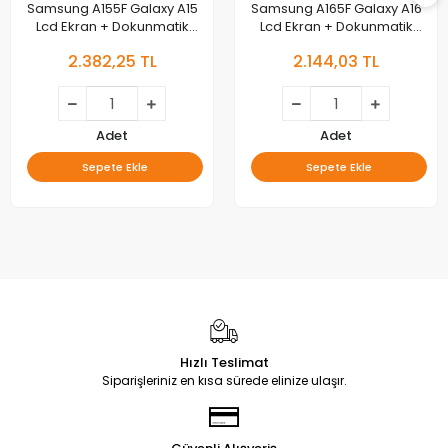
Samsung A155F Galaxy A15
Samsung A165F Galaxy A16
Lcd Ekran + Dokunmatik
Lcd Ekran + Dokunmatik
Çıtalı Orjinal Çıkma
Çıtalı Orjinal Çıkma
2.382,25 TL
2.144,03 TL
Adet
Adet
Sepete Ekle
Sepete Ekle
Hızlı Teslimat
Siparişleriniz en kısa sürede elinize ulaşır.