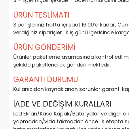
3 – Eğer hiçbir şekilde model numarasını bulam
ÜRÜN TESLİMATI
Siparişleriniz hafta içi saat 16:00’a kadar, C
verdiğiniz siparişler ilk iş günü içerisinde kargo
ÜRÜN GÖNDERİMİ
Ürünler paketleme aşamasında kontrol edilm
şekilde paketlenerek gönderilmektedir.
GARANTİ DURUMU
Kullanıcıdan kaynaklanan sorunlar garanti ka
İADE VE DEĞİŞİM KURALLARI
Lcd Ekran/Kasa Kapak/Bataryalar ve diğer al
yapmadan/vida takmadan önce ilk etapta soketl