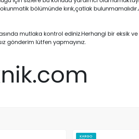
uğu için sizlere bu konuda yardımcı olamamaktayız.
 dokunmatik bölümünde kırık,çatlak bulunmamalıdır.Ar
ırasında mutlaka kontrol ediniz.Herhangi bir eksik 
sız gönderim lütfen yapmayınız.
knik.com
KARGO