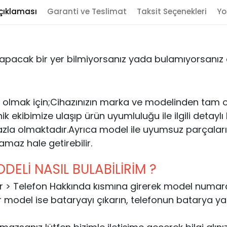
çıklaması
Garanti ve Teslimat
Taksit Seçenekleri
Yo
yapacak bir yer bilmiyorsanız yada bulamıyorsanız al
 olmak için;Cihazınızın marka ve modelinden tam ol
kibimize ulaşıp ürün uyumluluğu ile ilgili detaylı bil
zla olmaktadır.Ayrıca model ile uyumsuz parçaları
lamaz hale getirebilir.
ELİ NASIL BULABİLİRİM ?
rlar > Telefon Hakkında kısmına girerek model numaras
r model ise bataryayı çıkarın, telefonun batarya y