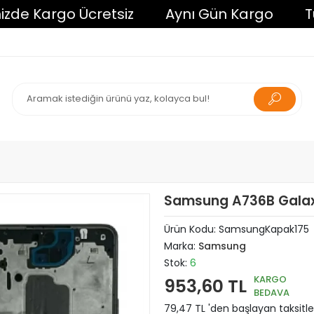
 Kargo Ücretsiz
Aynı Gün Kargo
Tüm Al
Samsung A736B Galax
Ürün Kodu:
SamsungKapak175
Marka:
Samsung
Stok:
6
KARGO
953,60 TL
BEDAVA
79,47 TL 'den başlayan taksitle