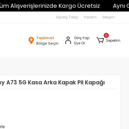
ışverişlerinizde Kargo Ücretsiz
Aynı Gün K
Sipariş Takip
Yardım
İletişim
0
Teslimat
Giriş Yap
Sepetim
Bölge Seçin
Üye Ol
y A73 5G Kasa Arka Kapak Pil Kapağı
rle