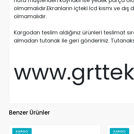
hata müşteriden kaynaklı ise yedek parça old
olmamalıdır.Ekranların içteki lcd kısmı ve dış
olmamalıdır.
Kargodan teslim aldığınız ürünleri teslimat s
almadan tutanak ile geri gönderiniz. Tutanak
www.grtte
Benzer Ürünler
KARGO
KARGO