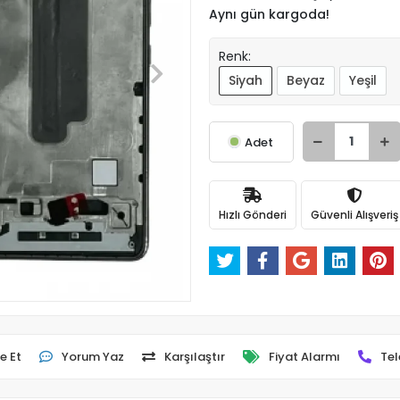
Aynı gün kargoda!
Renk:
Siyah
Beyaz
Yeşil
Adet
Hızlı Gönderi
Güvenli Alışveriş
e Et
Yorum Yaz
Karşılaştır
Fiyat Alarmı
Tel