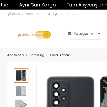
Aynı Gün Kargo
Tüm Alışverişlerinizde
05465463838
grtteknik@hotmail.com
Kategoriler
Ana Sayfa
Samsung
Kasa-Kapak