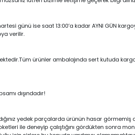
azsanız lütfen bizimle iletişime geçerek bilgi alınız
umartesi günü ise saat 13:00’a kadar AYNI GÜN kargoy
ya verilir.
ektedir.Tüm ürünler ambalajında sert kutuda kar
psamı dışındadır!
dığınız yedek parçalarda ürünün hasar görmemiş ol
eri ile deneyip çalıştığını gördükten sonra montajın