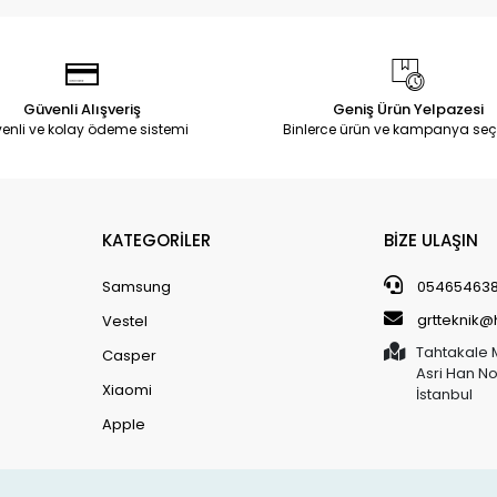
Güvenli Alışveriş
Geniş Ürün Yelpazesi
enli ve kolay ödeme sistemi
Binlerce ürün ve kampanya seç
KATEGORİLER
BİZE ULAŞIN
Samsung
05465463
grtteknik
Vestel
Tahtakale 
Casper
Asri Han N
Xiaomi
İstanbul
Apple