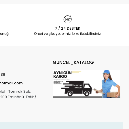
7 / 24 DESTEK
eneği
Öneri ve şikayetlerinizi bize iletebilirsiniz.
GUNCEL_KATALOG
838
@hotmail.com
Mah. Tomruk Sok.
o:109 Eminönü-Fatih/