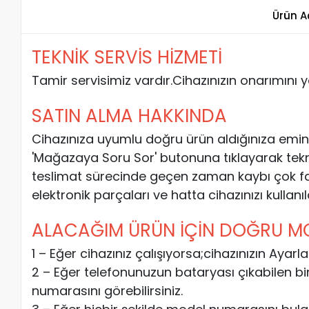
Ürün A
TEKNİK SERVİS HİZMETİ
Tamir servisimiz vardır.Cihazınızın onarımını 
SATIN ALMA HAKKINDA
Cihazınıza uyumlu doğru ürün aldığınıza emin
'Mağazaya Soru Sor' butonuna tıklayarak teknik e
teslimat sürecinde geçen zaman kaybı çok fa
elektronik parçaları ve hatta cihazınızı kullanı
ALACAĞIM ÜRÜN İÇİN DOĞRU MOD
1 – Eğer cihazınız çalışıyorsa;cihazınızın Aya
2 – Eğer telefonunuzun bataryası çıkabilen bi
numarasını görebilirsiniz.