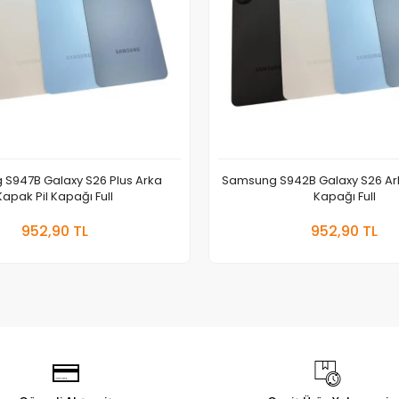
S947B Galaxy S26 Plus Arka
Samsung S942B Galaxy S26 Ark
Kapak Pil Kapağı Full
Kapağı Full
Sepete Ekle
Sepete
952,90 TL
952,90 TL
Adet
Adet