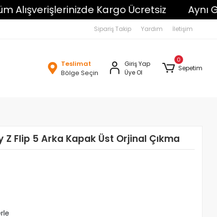
lışverişlerinizde Kargo Ücretsiz
Aynı Gün
Sipariş Takip
Yardım
İletişim
0
Teslimat
Giriş Yap
Sepetim
Bölge Seçin
Üye Ol
Z Flip 5 Arka Kapak Üst Orjinal Çıkma
rle