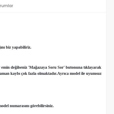
rumlar
nı biz yapabiliriz.
r emin değilseniz 'Mağazaya Soru Sor' butonuna tıklayarak
çen zaman kaybı çok fazla olmaktadır.Ayrıca model ile uyumsuz
model numarasını görebilirsiniz.