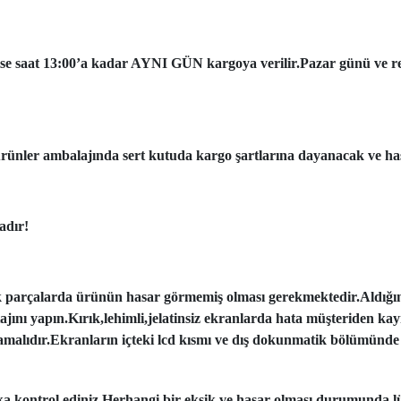
ise saat 13:00’a kadar AYNI GÜN kargoya verilir.Pazar günü ve resmi
ünler ambalajında sert kutuda kargo şartlarına dayanacak ve has
adır!
k parçalarda ürünün hasar görmemiş olması gerekmektedir.Aldığı
tajını yapın.Kırık,lehimli,jelatinsiz ekranlarda hata müşteriden ka
amalıdır.Ekranların içteki lcd kısmı ve dış dokunmatik bölümünde 
aka kontrol ediniz.Herhangi bir eksik ve hasar olması durumunda lü