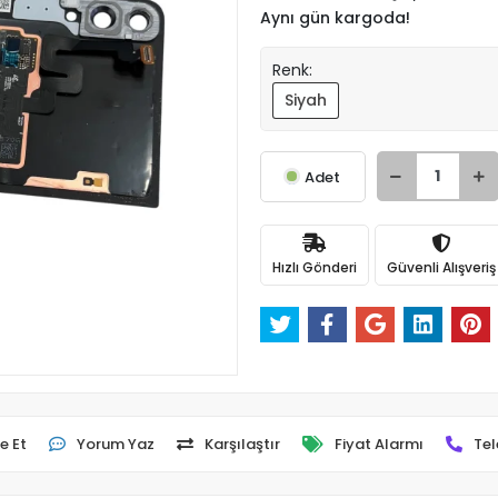
Aynı gün kargoda!
Renk:
Siyah
Adet
Hızlı Gönderi
Güvenli Alışveriş
e Et
Yorum Yaz
Karşılaştır
Fiyat Alarmı
Tel