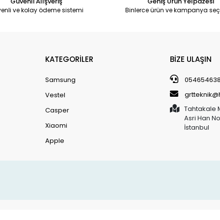
Güvenli Alışveriş
Geniş Ürün Yelpazesi
enli ve kolay ödeme sistemi
Binlerce ürün ve kampanya seç
KATEGORİLER
BİZE ULAŞIN
Samsung
05465463
grtteknik
Vestel
Tahtakale 
Casper
Asri Han N
Xiaomi
İstanbul
Apple