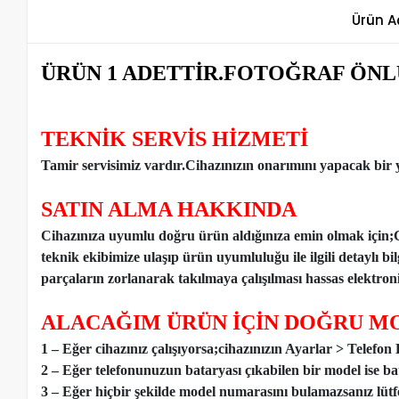
Ürün A
ÜRÜN 1 ADETTİR.FOTOĞRAF ÖNL
TEKNİK SERVİS HİZMETİ
Tamir servisimiz vardır.Cihazınızın onarımını yapacak bir y
SATIN ALMA HAKKINDA
Cihazınıza uyumlu doğru ürün aldığınıza emin olmak için;
teknik ekibimize ulaşıp ürün uyumluluğu ile ilgili detaylı b
parçaların zorlanarak takılmaya çalışılması hassas elektronik
ALACAĞIM ÜRÜN İÇİN DOĞRU MO
1 – Eğer cihazınız çalışıyorsa;cihazınızın Ayarlar > Telefo
2 – Eğer telefonunuzun bataryası çıkabilen bir model ise ba
3 – Eğer hiçbir şekilde model numarasını bulamazsanız lütfen