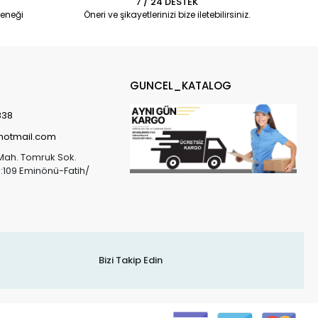
7 / 24 DESTEK
eneği
Öneri ve şikayetlerinizi bize iletebilirsiniz.
GUNCEL_KATALOG
838
@hotmail.com
Mah. Tomruk Sok.
o:109 Eminönü-Fatih/
Bizi Takip Edin