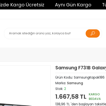
e Kargo Ücretsiz
Aynı Gün Kargo
Tüm A
Samsung F731B Galaxy 
Ürün Kodu:
SamsungKapak186
Marka:
Samsung
Stok:
2
KARGO
1.667,58 TL
BEDAVA
138,96 TL 'den başlayan taksitle