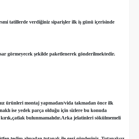
 tatillerde verdiğiniz siparişler ilk iş günü içerisinde
ar görmeyecek şekilde paketlenerek gönderilmektedir.
nız ürünleri montaj yapmadan
/
vida takmadan önce ilk
ynaklı ise yedek parça olduğu için sizlere bu konuda
kırık,çatlak bulunmamalıdır.Arka jelatinleri sökülmemeli
tfen teslim almadan tutanak ile geri gönderiniz. Tutanaksız