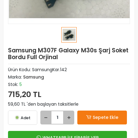
Samsung M307F Galaxy M30s Şarj Soket
Bordu Full Orjinal
Ürün Kodu:
SamsungKar.142
Marka:
Samsung
Stok:
5
715,20 TL
59,60 TL 'den başlayan taksitlerle
Sepete Ekle
Adet
WHATSAPP İLE SİPARİŞ VER