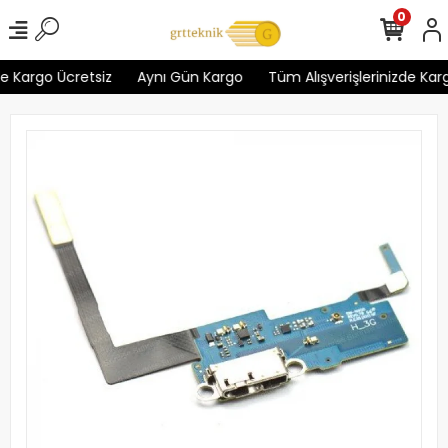
0
e Kargo Ücretsiz
Aynı Gün Kargo
Tüm Alışverişlerinizde Karg