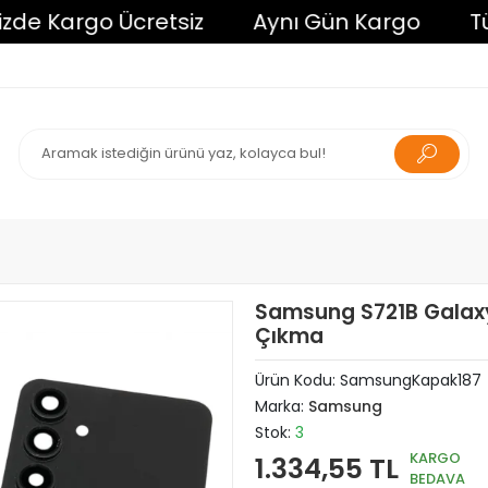
 Kargo Ücretsiz
Aynı Gün Kargo
Tüm A
Samsung S721B Galaxy 
Çıkma
Ürün Kodu:
SamsungKapak187
Marka:
Samsung
Stok:
3
KARGO
1.334,55 TL
BEDAVA