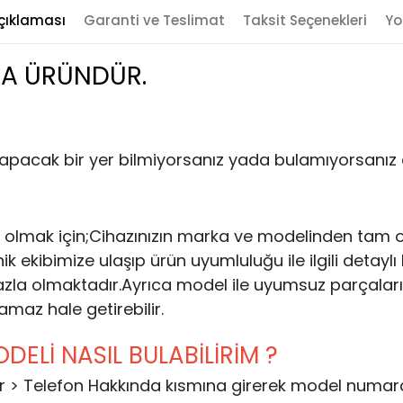
çıklaması
Garanti ve Teslimat
Taksit Seçenekleri
Yo
MA ÜRÜNDÜR.
yapacak bir yer bilmiyorsanız yada bulamıyorsanız al
 olmak için;Cihazınızın marka ve modelinden tam ol
kibimize ulaşıp ürün uyumluluğu ile ilgili detaylı bil
zla olmaktadır.Ayrıca model ile uyumsuz parçaları
lamaz hale getirebilir.
ELİ NASIL BULABİLİRİM ?
rlar > Telefon Hakkında kısmına girerek model numaras