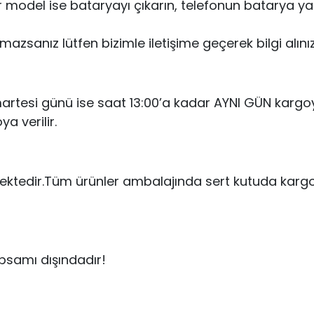
r model ise bataryayı çıkarın, telefonun batarya y
azsanız lütfen bizimle iletişime geçerek bilgi alınız
umartesi günü ise saat 13:00’a kadar AYNI GÜN kargoy
ya verilir.
ektedir.Tüm ürünler ambalajında sert kutuda kar
psamı dışındadır!