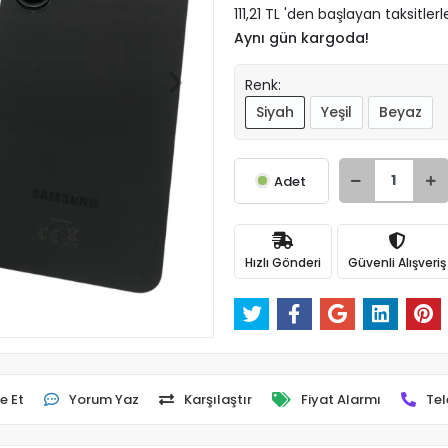
111,21 TL 'den başlayan taksitlerl
Aynı gün kargoda!
Renk:
Siyah
Yeşil
Beyaz
Adet
Hızlı Gönderi
Güvenli Alışveriş
e Et
Yorum Yaz
Karşılaştır
Fiyat Alarmı
Tel