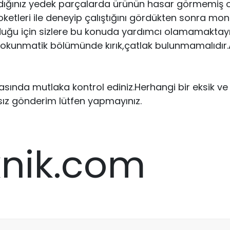
dığınız yedek parçalarda ürünün hasar görmemiş ol
eri ile deneyip çalıştığını gördükten sonra montajın
uğu için sizlere bu konuda yardımcı olamamaktayız.
 dokunmatik bölümünde kırık,çatlak bulunmamalıdır.Ar
ırasında mutlaka kontrol ediniz.Herhangi bir eksik 
sız gönderim lütfen yapmayınız.
knik.com