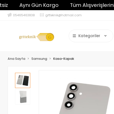
Aynı Gün Kargo
Tüm Alışverişlerinizde
05465463838
grtteknik@hotmail.com
Kategoriler
Ana Sayfa
Samsung
Kasa-Kapak