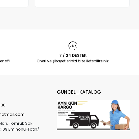
Adet
7 / 24 DESTEK
eneği
Öneri ve şikayetlerinizi bize iletebilirsiniz.
GUNCEL_KATALOG
838
@hotmail.com
Mah. Tomruk Sok.
o:109 Eminönü-Fatih/