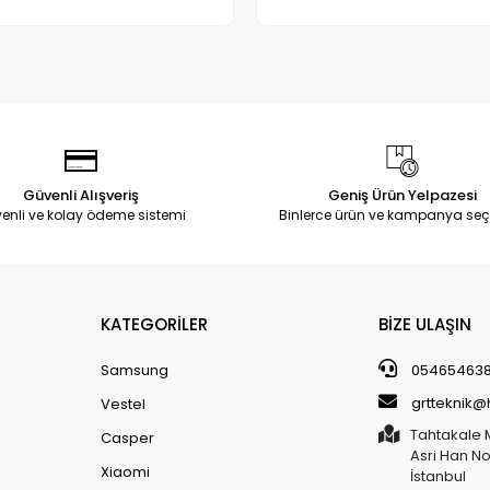
Adet
Adet
Güvenli Alışveriş
Geniş Ürün Yelpazesi
enli ve kolay ödeme sistemi
Binlerce ürün ve kampanya seç
KATEGORİLER
BİZE ULAŞIN
Samsung
05465463
grtteknik
Vestel
Tahtakale 
Casper
Asri Han N
Xiaomi
İstanbul