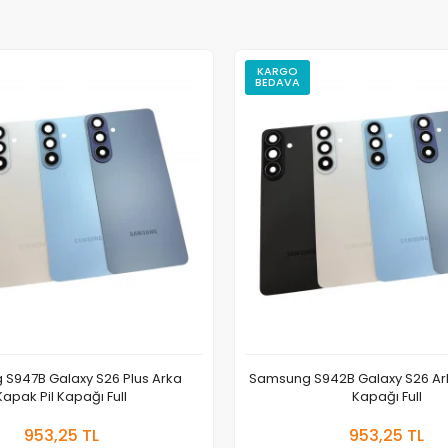
KARGO
BEDAVA
S947B Galaxy S26 Plus Arka
Samsung S942B Galaxy S26 Ark
Kapak Pil Kapağı Full
Kapağı Full
Sepete Ekle
Sepete
953,25 TL
953,25 TL