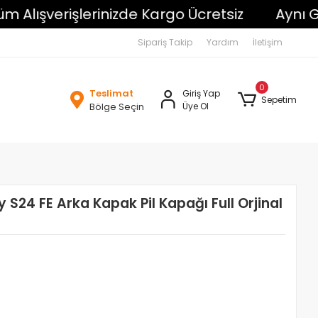
lışverişlerinizde Kargo Ücretsiz
Aynı Gün 
Sipariş Takip
Yardım
İletişim
0
Teslimat
Giriş Yap
Sepetim
Bölge Seçin
Üye Ol
S24 FE Arka Kapak Pil Kapağı Full Orjinal