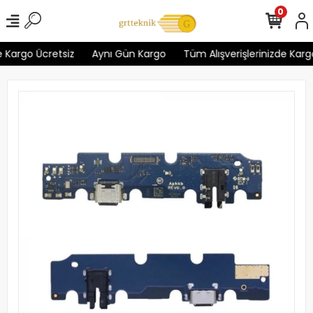
0
 Kargo Ücretsiz
Aynı Gün Kargo
Tüm Alışverişlerinizde Kargo