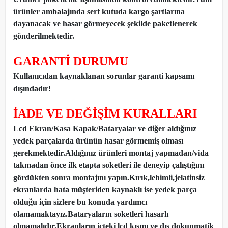
ürünler ambalajında sert kutuda kargo şartlarına
dayanacak ve hasar görmeyecek şekilde paketlenerek
gönderilmektedir.
GARANTİ DURUMU
Kullanıcıdan kaynaklanan sorunlar garanti kapsamı
dışındadır!
İADE VE DEĞİŞİM KURALLARI
Lcd Ekran/Kasa Kapak/Bataryalar ve diğer aldığınız
yedek parçalarda ürünün hasar görmemiş olması
gerekmektedir.Aldığınız ürünleri montaj yapmadan
/
vida
takmadan önce ilk etapta soketleri ile deneyip çalıştığını
gördükten sonra montajını yapın.Kırık,lehimli,jelatinsiz
ekranlarda hata müşteriden kaynaklı ise yedek parça
olduğu için sizlere bu konuda yardımcı
olamamaktayız.Bataryaların soketleri hasarlı
olmamalıdır.Ekranların içteki lcd kısmı ve dış dokunmatik