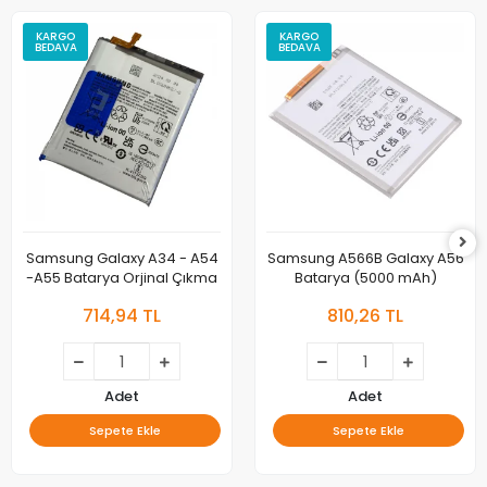
KARGO
KARGO
BEDAVA
BEDAVA
Samsung Galaxy A34 - A54
Samsung A566B Galaxy A56
-A55 Batarya Orjinal Çıkma
Batarya (5000 mAh)
714,94 TL
810,26 TL
Adet
Adet
Sepete Ekle
Sepete Ekle