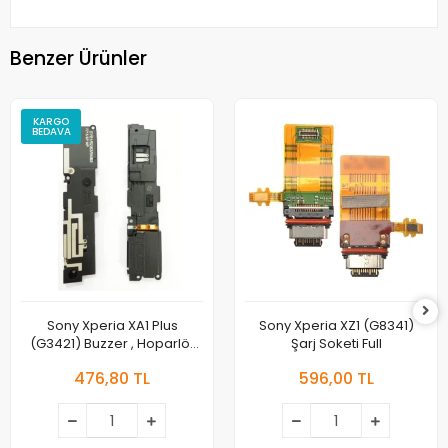
Benzer Ürünler
KARGO
BEDAVA
Sony Xperia XA1 Plus
Sony Xperia XZ1 (G8341)
(G3421) Buzzer , Hoparlör
Şarj Soketi Full
Full
476,80 TL
596,00 TL