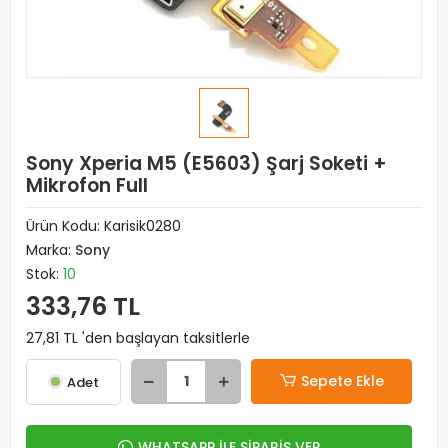
Sony Xperia M5 (E5603) Şarj Soketi +
Mikrofon Full
Ürün Kodu:
Karisik0280
Marka:
Sony
Stok:
10
333,76 TL
27,81 TL 'den başlayan taksitlerle
Sepete Ekle
Adet
WHATSAPP İLE SİPARİŞ VER