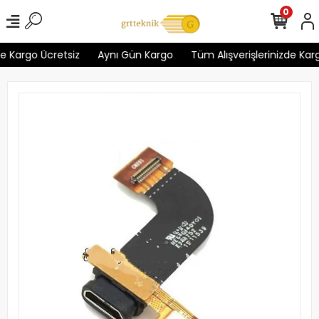
0
e Kargo Ücretsiz
Aynı Gün Kargo
Tüm Alışverişlerinizde Karg